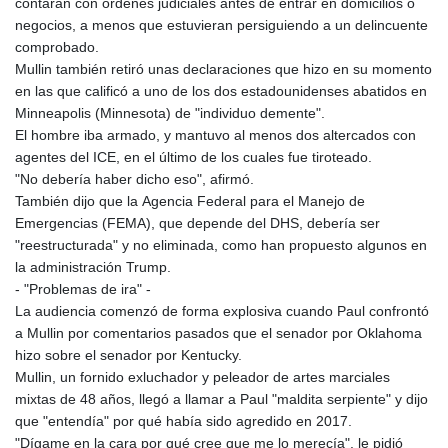
contaran con órdenes judiciales antes de entrar en domicilios o
negocios, a menos que estuvieran persiguiendo a un delincuente
comprobado.
Mullin también retiró unas declaraciones que hizo en su momento
en las que calificó a uno de los dos estadounidenses abatidos en
Minneapolis (Minnesota) de "individuo demente".
El hombre iba armado, y mantuvo al menos dos altercados con
agentes del ICE, en el último de los cuales fue tiroteado.
"No debería haber dicho eso", afirmó.
También dijo que la Agencia Federal para el Manejo de
Emergencias (FEMA), que depende del DHS, debería ser
"reestructurada" y no eliminada, como han propuesto algunos en
la administración Trump.
- "Problemas de ira" -
La audiencia comenzó de forma explosiva cuando Paul confrontó
a Mullin por comentarios pasados que el senador por Oklahoma
hizo sobre el senador por Kentucky.
Mullin, un fornido exluchador y peleador de artes marciales
mixtas de 48 años, llegó a llamar a Paul "maldita serpiente" y dijo
que "entendía" por qué había sido agredido en 2017.
"Dígame en la cara por qué cree que me lo merecía", le pidió