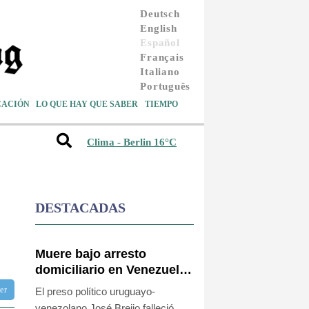
Deutsch
English
Español
Français
Italiano
Português
CACIÓN
LO QUE HAY QUE SABER
TIEMPO
Clima - Berlin 16°C
DESTACADAS
Muere bajo arresto
domiciliario en Venezuela
un preso político de
ter
El preso político uruguayo-
origen uruguayo
venezolano José Breijo falleció