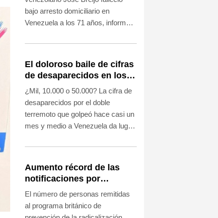
bajo arresto domiciliario en
Venezuela a los 71 años, informó
su entorno el jueves, dos meses
después de que su caso se hiciera
notorio porque al salir de prisión
El doloroso baile de cifras
encontró su casa invadida por el
de desaparecidos en los
policía que lo detuvo.
sismos en Venezuela
¿Mil, 10.000 o 50.000? La cifra de
desaparecidos por el doble
terremoto que golpeó hace casi un
mes y medio a Venezuela da lugar
a cifras disímiles que las
autoridades no se esfuerzan por
esclarecer.
Aumento récord de las
notificaciones por
radicalización en Reino
El número de personas remitidas
Unido
al programa británico de
prevención de la radicalización