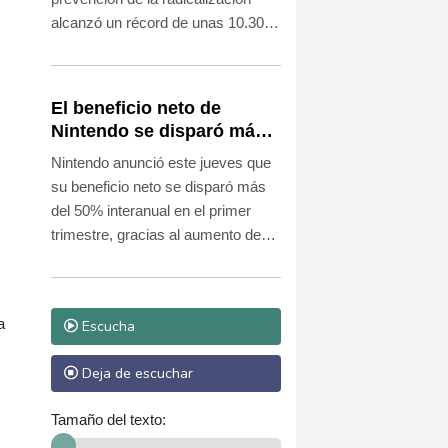
alcanzó un récord de unas 10.300
entre octubre de 2024 y
septiembre de 2025, con fuerte
aumento de notificaciones
El beneficio neto de
relacionadas con la extrema
Nintendo se disparó más
derecha, según un informe anual
del 50% en el primer
Nintendo anunció este jueves que
publicado este jueves.
trimestre
su beneficio neto se disparó más
del 50% interanual en el primer
trimestre, gracias al aumento de
las ventas de videojuegos y a unos
ingresos extraordinarios
relacionados con las devoluciones
a
Escucha
de aranceles de Estados Unidos.
Deja de escuchar
Tamaño del texto: