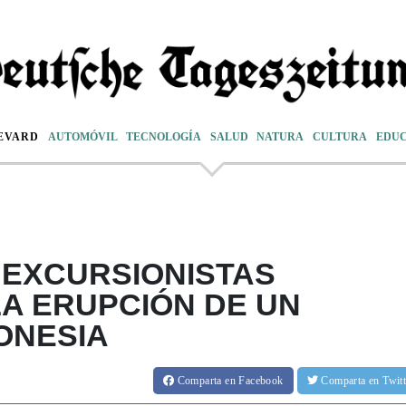
EVARD
AUTOMÓVIL
TECNOLOGÍA
SALUD
NATURA
CULTURA
EDU
 EXCURSIONISTAS
A ERUPCIÓN DE UN
ONESIA
Comparta
en Facebook
Comparta
en Twit