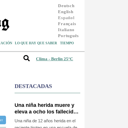
Deutsch
English
Español
Français
Italiano
Português
CACIÓN
LO QUE HAY QUE SABER
TIEMPO
Clima - Berlin 25°C
DESTACADAS
Una niña herida muere y
eleva a ocho los fallecidos
por el tiroteo en escuela
ter
Una niña de 12 años herida en el
tailandesa
reciente tiroteo en una escuela de