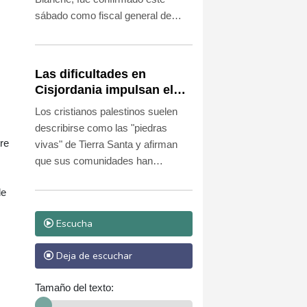
sábado como fiscal general de
Estados Unidos después de que
los senadores republicanos
desestimaran las preocupaciones
Las dificultades en
de los demócratas sobre una
Cisjordania impulsan el
posible politización del
éxodo de los cristianos
Los cristianos palestinos suelen
Departamento de Justicia.
palestinos
describirse como las "piedras
re
vivas" de Tierra Santa y afirman
que sus comunidades han
permanecido de forma
de
ininterrumpida en la región durante
los últimos 2.000 años. Sin
Escucha
embargo, algunos líderes
religiosos temen que esa
Deja de escuchar
presencia histórica esté en peligro.
Tamaño del texto: