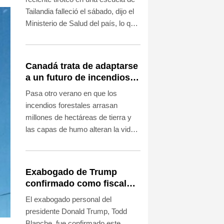
Tailandia falleció el sábado, dijo el
Ministerio de Salud del país, lo que
eleva a ocho el saldo de muertos
por el suceso.
Canadá trata de adaptarse
a un futuro de incendios
forestales
Pasa otro verano en que los
incendios forestales arrasan
millones de hectáreas de tierra y
las capas de humo alteran la vida
cotidiana en Canadá. El país con
mayor extensión del continente
americano intenta mitigar la
Exabogado de Trump
devastación anual.
confirmado como fiscal
general de EEUU
El exabogado personal del
presidente Donald Trump, Todd
Blanche, fue confirmado este