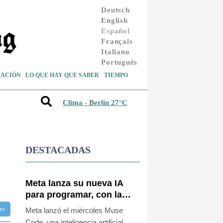
Deutsch
English
Español
Français
Italiano
Português
ACIÓN
LO QUE HAY QUE SABER
TIEMPO
Clima - Berlin 27°C
DESTACADAS
Meta lanza su nueva IA
para programar, con la
que busca competir con
ter
Meta lanzó el miércoles Muse
OpenAI y Anthropic
Code, una inteligencia artificial