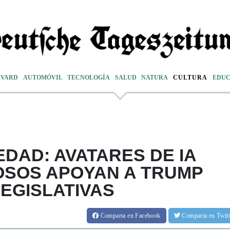
EVARD
AUTOMÓVIL
TECNOLOGÍA
SALUD
NATURA
CULTURA
EDUC
EDAD: AVATARES DE IA
SOS APOYAN A TRUMP
LEGISLATIVAS
Comparta
en Facebook
Comparta
en Twit