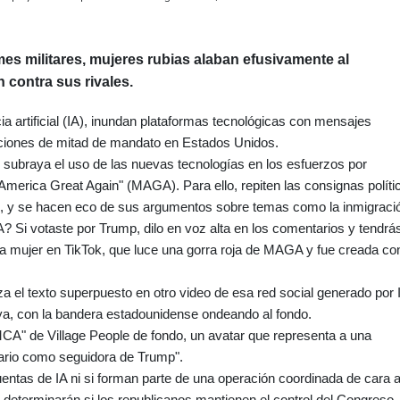
mes militares, mujeres rubias alaban efusivamente al
 contra sus rivales.
ia artificial (IA), inundan plataformas tecnológicas con mensajes
ecciones de mitad de mandato en Estados Unidos.
s subraya el uso de las nuevas tecnologías en los esfuerzos por
merica Great Again" (MAGA). Para ello, repiten las consignas políti
 y se hacen eco de sus argumentos sobre temas como la inmigraci
i votaste por Trump, dilo en voz alta en los comentarios y tendrá
a mujer en TikTok, que luce una gorra roja de MAGA y fue creada co
za el texto superpuesto en otro video de esa red social generado por 
a, con la bandera estadounidense ondeando al fondo.
MCA" de Village People de fondo, un avatar que representa a una
mario como seguidora de Trump".
uentas de IA ni si forman parte de una operación coordinada de cara 
determinarán si los republicanos mantienen el control del Congreso.