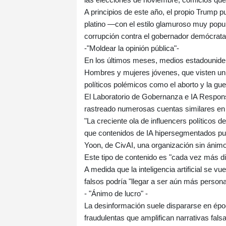
A principios de este año, el propio Trump p
platino —con el estilo glamuroso muy popu
corrupción contra el gobernador demócrat
-"Moldear la opinión pública"-
En los últimos meses, medios estadouniden
Hombres y mujeres jóvenes, que visten u
políticos polémicos como el aborto y la gue
El Laboratorio de Gobernanza e IA Respons
rastreado numerosas cuentas similares en
"La creciente ola de influencers políticos d
que contenidos de IA hipersegmentados pue
Yoon, de CivAI, una organización sin ánimo
Este tipo de contenido es "cada vez más dif
A medida que la inteligencia artificial se v
falsos podría "llegar a ser aún más personali
- "Ánimo de lucro" -
La desinformación suele dispararse en épo
fraudulentas que amplifican narrativas falsa