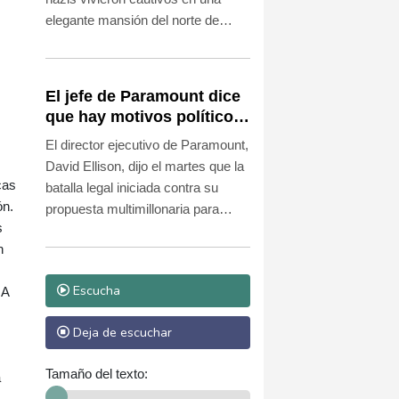
elegante mansión del norte de
Londres sin sospechar que
escuchaban sus conversaciones.
Ahora esa finca abre sus puertas
El jefe de Paramount dice
para contar una de las operaciones
que hay motivos políticos
de espionaje más discretas del
tras la pugna por la
El director ejecutivo de Paramount,
Reino Unido.
compra de Warner Bros.
David Ellison, dijo el martes que la
cas
batalla legal iniciada contra su
ón.
propuesta multimillonaria para
s
adquirir Warner Bros. Discovery
n
está más impulsada por motivos
políticos que por preocupaciones
Escucha
IA
de mercado.
Deja de escuchar
Tamaño del texto:
a