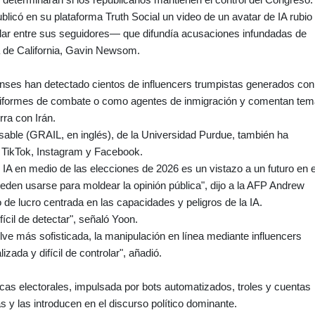
ublicó en su plataforma Truth Social un video de un avatar de IA rubio
lar entre sus seguidores— que difundía acusaciones infundadas de
a de California, Gavin Newsom.
ses han detectado cientos de influencers trumpistas generados con
niformes de combate o como agentes de inmigración y comentan te
rra con Irán.
able (GRAIL, en inglés), de la Universidad Purdue, también ha
 TikTok, Instagram y Facebook.
e IA en medio de las elecciones de 2026 es un vistazo a un futuro en e
den usarse para moldear la opinión pública", dijo a la AFP Andrew
 de lucro centrada en las capacidades y peligros de la IA.
ícil de detectar", señaló Yoon.
uelve más sofisticada, la manipulación en línea mediante influencers
zada y difícil de controlar", añadió.
cas electorales, impulsada por bots automatizados, troles y cuentas
s y las introducen en el discurso político dominante.