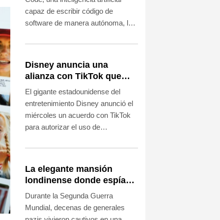
capaz de escribir código de
software de manera autónoma, lo
que marca su entrada en el
segmento más lucrativo del
competitivo mercado de la IA
Disney anuncia una
generativa.
alianza con TikTok que
autoriza el uso de
El gigante estadounidense del
fragmentos de sus
entretenimiento Disney anunció el
producciones
miércoles un acuerdo con TikTok
para autorizar el uso de
fragmentos de sus películas y
series en los videos cortos
publicados en la plataforma
La elegante mansión
asiática.
londinense donde espías
escuchaban a prisioneros
Durante la Segunda Guerra
nazis
Mundial, decenas de generales
nazis vivieron cautivos en una