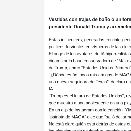
Vestidas con trajes de baño o unifor
presidente Donald Trump y arremeten
Estas influencers, generadas con inteligenc
políticos fervientes en vísperas de las el
El auge de los avatares de IA hiperrealista
dinamizar la base conservadora de "Make A
de Trump, como "Estados Unidos Primero",
"¿Dónde están todos mis amigos de MAGA? S
una nueva seguidora de Texas", declara un
IA.
"Trump es el futuro de Estados Unidos", re
que muestra a una adolescente en una play
En un clip de Instagram con la canción "Y
"patriota de MAGA" dice que "salió del ar
No está claro quién está detrás de estas c
las elecciones de noviembre, comicios que 