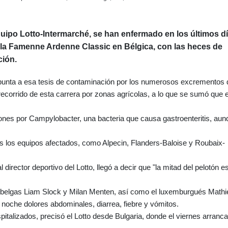
equipo Lotto-Intermarché, se han enfermado en los últimos d
 la Famenne Ardenne Classic en Bélgica, con las heces de
ción.
apunta a esa tesis de contaminación por los numerosos excrementos 
 recorrido de esta carrera por zonas agrícolas, a lo que se sumó que e
iones por Campylobacter, una bacteria que causa gastroenteritis, au
os los equipos afectados, como Alpecin, Flanders-Baloise y Roubaix-
irector deportivo del Lotto, llegó a decir que "la mitad del pelotón e
os belgas Liam Slock y Milan Menten, así como el luxemburgués Mathi
 noche dolores abdominales, diarrea, fiebre y vómitos.
talizados, precisó el Lotto desde Bulgaria, donde el viernes arranca