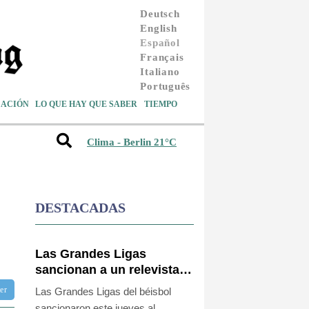
Deutsch
English
Español
Français
Italiano
Português
ACIÓN
LO QUE HAY QUE SABER
TIEMPO
Clima - Berlin 21°C
DESTACADAS
Las Grandes Ligas
sancionan a un relevista y
al entrenador de los
ter
Las Grandes Ligas del béisbol
Marineros por una pelea
sancionaron este jueves al