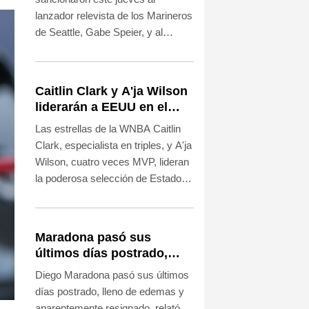
lanzador relevista de los Marineros
de Seattle, Gabe Speier, y al
entrenador Dan Wilson por una
pelea en la que se vaciaron los
banquillos.
Caitlin Clark y A'ja Wilson
liderarán a EEUU en el
Mundial de básquet
Las estrellas de la WNBA Caitlin
femenino
Clark, especialista en triples, y A'ja
Wilson, cuatro veces MVP, lideran
la poderosa selección de Estados
Unidos que afrontará el Mundial de
básquetbol femenino del 4 al 13 de
septiembre en Berlín.
Maradona pasó sus
últimos días postrado,
hinchado y resignado,
Diego Maradona pasó sus últimos
contó su masajista
días postrado, lleno de edemas y
aparentemente resignado, relató