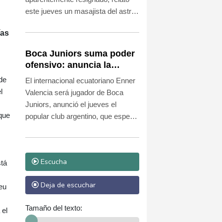
este jueves un masajista del astro
del fútbol argentino durante el juicio
ías
sobre las circunstancias de su
muerte hace más de cinco años.
Boca Juniors suma poder
ofensivo: anuncia la
llegada de Enner Valencia
de
El internacional ecuatoriano Enner
l
Valencia será jugador de Boca
Juniors, anunció el jueves el
nque
popular club argentino, que espera
para el viernes el arribo a Buenos
Aires del experimentado delantero.
Escucha
stá
Deja de escuchar
eu
Tamaño del texto:
 el