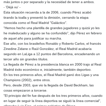
más juntos o por separado y la necesidad de tener a ambos.
- 'Déjà vu' -
Esta situación recuerda a la de 2006, cuando Pérez acabó
tirando la toalla y presentó la dimisión, cerrando la etapa
conocida como el Real Madrid "Galáctico".
"Hemos hecho una plantilla de grandes jugadores y quizá yo les
he maleducado y alguno se ha confundido", dijo Pérez en febrero
de aquel año para justificar su marcha.
Ese año, con los brasileños Ronaldo y Roberto Carlos, el francés
Zinedine Zidane o Raúl González, el Real Madrid acabaría
segundo en LaLiga a 12 puntos del Barcelona, encadenando un
tercer año sin grandes títulos.
La llegada de Pérez a la presidencia blanca en 2000 trajo al Real
Madrid éxito económico e, inicialmente, también deportivo.
En los tres primeros años, el Real Madrid ganó dos Ligas y una
Champions (2002), entre otros.
Pero, desde 2003, que vio la llegada de David Beckham, las
cosas empezaron a torcerse.
"El principio del fin fue después de los tres primeros años, cuando
en lugar de seguir la línea deportiva se siguió la línea comercial",
afirmaba Luis Figo, el primer galáctico de Pérez.