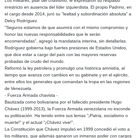
Los militares, pilar del chavismo, le expresaron su respaldo
irrestricto en ausencia del líder izquierdista. El propio Padrino, en
el cargo desde 2014, juró su "lealtad y subordinación absoluta" a
Delcy Rodríguez.
"Seguros estamos de que asumirá con el mismo compromiso y
honor las nuevas responsabilidades que le serán
encomendadas", agregó la mandataria interina, sin detallarlas.
Rodríguez gobierna bajo fuertes presiones de Estados Unidos,
que dice estar a cargo del país con las mayores reservas
probadas de crudo del mundo.
Reformó la ley petrolera y promulgó una histórica amnistía, al
tiempo que avanza con cambios en su gabinete y en el ejército,
entre ellos los generales que comandan la tropa en las regiones
de Venezuela.
- Fuerza Armada chavista -
Bautizada como bolivariana por el fallecido presidente Hugo
Chávez (1999-2013), la Fuerza Armada venezolana no esconde
su politización. Ha tenido entre sus lemas "¡Patria, socialismo o
muerte!" y el actual "¡Chávez vive!".
La Constitución que Chávez impulsó en 1999 concedió el voto a
los militares, que además ganaron un inmenso poder con cargos