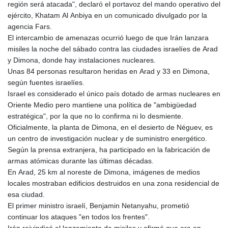
región será atacada", declaró el portavoz del mando operativo del
ejército, Khatam Al Anbiya en un comunicado divulgado por la
agencia Fars.
El intercambio de amenazas ocurrió luego de que Irán lanzara
misiles la noche del sábado contra las ciudades israelíes de Arad
y Dimona, donde hay instalaciones nucleares.
Unas 84 personas resultaron heridas en Arad y 33 en Dimona,
según fuentes israelíes.
Israel es considerado el único país dotado de armas nucleares en
Oriente Medio pero mantiene una política de "ambigüedad
estratégica", por la que no lo confirma ni lo desmiente.
Oficialmente, la planta de Dimona, en el desierto de Néguev, es
un centro de investigación nuclear y de suministro energético.
Según la prensa extranjera, ha participado en la fabricación de
armas atómicas durante las últimas décadas.
En Arad, 25 km al noreste de Dimona, imágenes de medios
locales mostraban edificios destruidos en una zona residencial de
esa ciudad.
El primer ministro israelí, Benjamin Netanyahu, prometió
continuar los ataques "en todos los frentes".
Irán reivindicó el lanzamiento de misiles y afirmó que era en