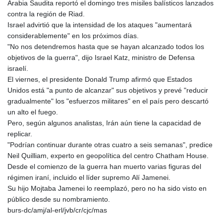
Arabia Saudita reportó el domingo tres misiles balísticos lanzados
contra la región de Riad.
Israel advirtió que la intensidad de los ataques "aumentará
considerablemente" en los próximos días.
"No nos detendremos hasta que se hayan alcanzado todos los
objetivos de la guerra", dijo Israel Katz, ministro de Defensa
israelí.
El viernes, el presidente Donald Trump afirmó que Estados
Unidos está "a punto de alcanzar" sus objetivos y prevé "reducir
gradualmente" los "esfuerzos militares" en el país pero descartó
un alto el fuego.
Pero, según algunos analistas, Irán aún tiene la capacidad de
replicar.
"Podrían continuar durante otras cuatro a seis semanas", predice
Neil Quilliam, experto en geopolítica del centro Chatham House.
Desde el comienzo de la guerra han muerto varias figuras del
régimen iraní, incluido el líder supremo Alí Jamenei.
Su hijo Mojtaba Jamenei lo reemplazó, pero no ha sido visto en
público desde su nombramiento.
burs-dc/amj/al-erl/jvb/cr/cjc/mas