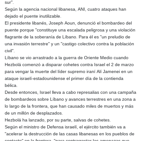
sur".
Según la agencia nacional libanesa, ANI, cuatro ataques han
dejado el puente inutilizable.
El presidente libanés, Joseph Aoun, denunció el bombardeo del
puente porque "constituye una escalada peligrosa y una violación
flagrante de la soberanía de Líbano. Para él es "un preludio de
una invasión terrestre" y un "castigo colectivo contra la población
civil".
Líbano se vio arrastrado a la guerra de Oriente Medio cuando
Hezbolá comenzó a disparar cohetes contra Israel el 2 de marzo
para vengar la muerte del líder supremo iraní Alí Jamenei en un
ataque israelí-estadounidense el primer día de la contienda
bélica.
Desde entonces, Israel lleva a cabo represalias con una campaña
de bombardeos sobre Líbano y avances terrestres en una zona a
lo largo de la frontera, que han causado miles de muertos y más
de un millón de desplazados.
Hezbolá ha lanzado, por su parte, salvas de cohetes.
Según el ministro de Defensa israelí, el ejército también va a
"acelerar la destrucción de las casas libanesas en los pueblos de
contacto" en la frontera, "para contrarrestar las amenazas que