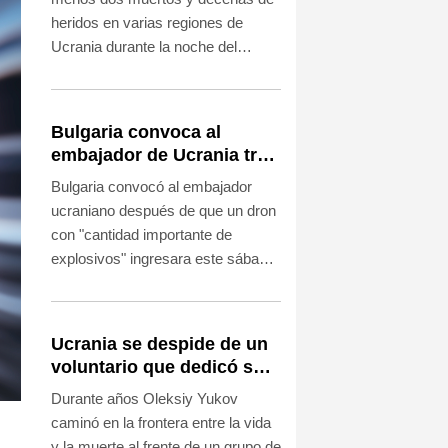
heridos en varias regiones de
Ucrania durante la noche del
sábado y la madrugada del
domingo, mientras que un ataque
con drones ucranianos causó la
Bulgaria convoca al
muerte de tres personas en la
embajador de Ucrania tras
región rusa de Bélgorod.
explosión de un dron en
Bulgaria convocó al embajador
su territorio
ucraniano después de que un dron
con "cantidad importante de
explosivos" ingresara este sábado
en su territorio y estallara cerca de
un gasoducto transbalcánico sin
causar víctimas.
Ucrania se despide de un
voluntario que dedicó su
vida a rescatar a los
Durante años Oleksiy Yukov
muertos
caminó en la frontera entre la vida
y la muerte al frente de un grupo de