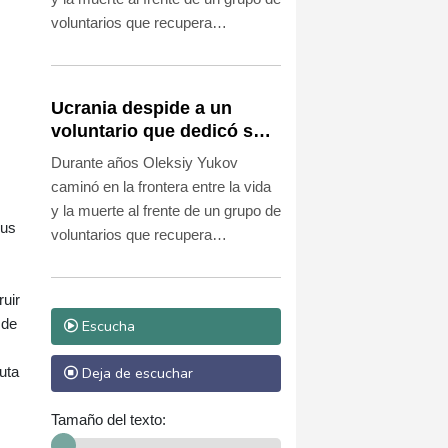
voluntarios que recupera
cadáveres en las zonas más
peligrosas del frente de Ucrania.
Ucrania despide a un
voluntario que dedicó su
vida a rescatar a los
Durante años Oleksiy Yukov
muertos
caminó en la frontera entre la vida
y la muerte al frente de un grupo de
sus
voluntarios que recupera
cadáveres en las zonas más
peligrosas del frente de Ucrania.
uir
 de
Escucha
Deja de escuchar
uta
Tamaño del texto: