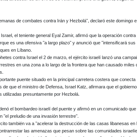
emanas de combates contra Irán y Hezbolá", declaró este domingo e
srael, el teniente general Eyal Zamir, afirmó que la operación contra
e es una ofensiva "a largo plazo" y anunció que "intensificará sus
aques en Líbano.
es contra Israel el 2 de marzo, el ejército israelí lanzó una campa
estres en una zona a lo largo de la frontera que han causado miles 
s.
portante puente situado en la principal carretera costera que conecta 
s de que el ministro de Defensa, Israel Katz, afirmara que el gobierno
as utilizadas presuntamente por Hezbolá.
denó el bombardeo israelí del puente y afirmó en un comunicado que 
n "el preludio de una invasión terrestre".
rcito también va a "acelerar la destrucción de las casas libanesas en 
 contrarrestar las amenazas que pesan sobre las comunidades israelíe