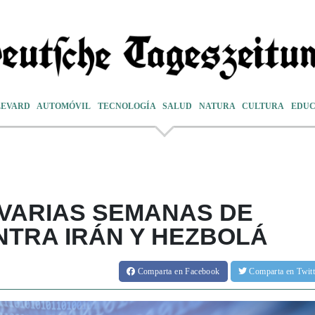
LEVARD
AUTOMÓVIL
TECNOLOGÍA
SALUD
NATURA
CULTURA
EDUC
"VARIAS SEMANAS DE
TRA IRÁN Y HEZBOLÁ
Comparta
en Facebook
Comparta
en Twit