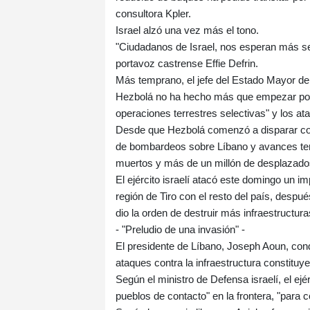
consultora Kpler.
Israel alzó una vez más el tono.
"Ciudadanos de Israel, nos esperan más s
portavoz castrense Effie Defrin.
Más temprano, el jefe del Estado Mayor de I
Hezbolá no ha hecho más que empezar porqu
operaciones terrestres selectivas" y los at
Desde que Hezbolá comenzó a disparar cohet
de bombardeos sobre Líbano y avances terr
muertos y más de un millón de desplazado
El ejército israelí atacó este domingo un im
región de Tiro con el resto del país, despué
dio la orden de destruir más infraestructur
- "Preludio de una invasión" -
El presidente de Líbano, Joseph Aoun, con
ataques contra la infraestructura constituye
Según el ministro de Defensa israelí, el ejé
pueblos de contacto" en la frontera, "para