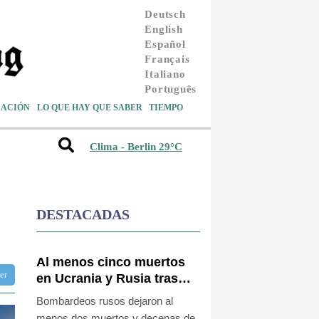
Deutsch
English
Español
Français
Italiano
Português
ACIÓN
LO QUE HAY QUE SABER
TIEMPO
Clima - Berlin 29°C
DESTACADAS
Al menos cinco muertos
ter
en Ucrania y Rusia tras
nueva ola de ataques
Bombardeos rusos dejaron al
cruzados
menos dos muertos y decenas de