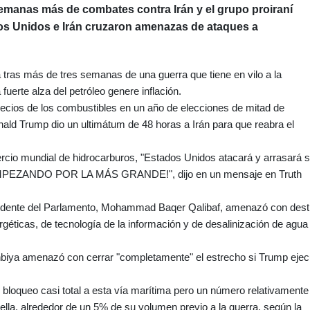
semanas más de combates contra Irán y el grupo proiraní
os Unidos e Irán cruzaron amenazas de ataques a
tras más de tres semanas de una guerra que tiene en vilo a la
fuerte alza del petróleo genere inflación.
precios de los combustibles en un año de elecciones de mitad de
ald Trump dio un ultimátum de 48 horas a Irán para que reabra el
ercio mundial de hidrocarburos, "Estados Unidos atacará y arrasará 
EZANDO POR LA MÁS GRANDE!", dijo en un mensaje en Truth
esidente del Parlamento, Mohammad Baqer Qalibaf, amenazó con destr
ergéticas, de tecnología de la información y de desalinización de agua
Anbiya amenazó con cerrar "completamente" el estrecho si Trump ejec
n bloqueo casi total a esta vía marítima pero un número relativamente
ella, alrededor de un 5% de su volumen previo a la guerra, según la