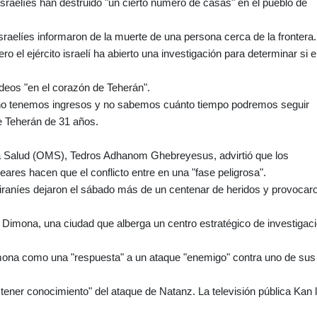
israelíes han destruido "un cierto número de casas" en el pueblo de
sraelíes informaron de la muerte de una persona cerca de la frontera.
o el ejército israelí ha abierto una investigación para determinar si 
ardeos "en el corazón de Teherán".
 no tenemos ingresos y no sabemos cuánto tiempo podremos seguir
de Teherán de 31 años.
 la Salud (OMS), Tedros Adhanom Ghebreyesus, advirtió que los
eares hacen que el conflicto entre en una "fase peligrosa".
s iraníes dejaron el sábado más de un centenar de heridos y provocar
 Dimona, una ciudad que alberga un centro estratégico de investigac
Dimona como una "respuesta" a un ataque "enemigo" contra uno de sus
o tener conocimiento" del ataque de Natanz. La televisión pública Kan 