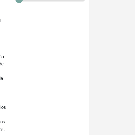
l
ña
de
la
los
los
s".