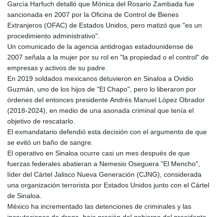
García Harfuch detalló que Mónica del Rosario Zambada fue
sancionada en 2007 por la Oficina de Control de Bienes
Extranjeros (OFAC) de Estados Unidos, pero matizó que "es un
procedimiento administrativo".
Un comunicado de la agencia antidrogas estadounidense de
2007 señala a la mujer por su rol en "la propiedad o el control" de
empresas y activos de su padre.
En 2019 soldados mexicanos detuvieron en Sinaloa a Ovidio
Guzmán, uno de los hijos de "El Chapo", pero lo liberaron por
órdenes del entonces presidente Andrés Manuel López Obrador
(2018-2024), en medio de una asonada criminal que tenía el
objetivo de rescatarlo.
El exmandatario defendió esta decisión con el argumento de que
se evitó un baño de sangre.
El operativo en Sinaloa ocurre casi un mes después de que
fuerzas federales abatieran a Nemesio Oseguera "El Mencho",
líder del Cártel Jalisco Nueva Generación (CJNG), considerada
una organización terrorista por Estados Unidos junto con el Cártel
de Sinaloa.
México ha incrementado las detenciones de criminales y las
incautaciones de droga, bajo presión del gobierno del presidente