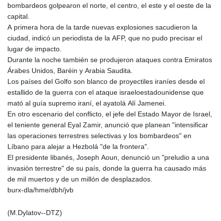
bombardeos golpearon el norte, el centro, el este y el oeste de la
capital.
A primera hora de la tarde nuevas explosiones sacudieron la
ciudad, indicó un periodista de la AFP, que no pudo precisar el
lugar de impacto.
Durante la noche también se produjeron ataques contra Emiratos
Árabes Unidos, Baréin y Arabia Saudita.
Los países del Golfo son blanco de proyectiles iraníes desde el
estallido de la guerra con el ataque israeloestadounidense que
mató al guía supremo iraní, el ayatolá Alí Jamenei.
En otro escenario del conflicto, el jefe del Estado Mayor de Israel,
el teniente general Eyal Zamir, anunció que planean "intensificar
las operaciones terrestres selectivas y los bombardeos" en
Líbano para alejar a Hezbolá "de la frontera".
El presidente libanés, Joseph Aoun, denunció un "preludio a una
invasión terrestre" de su país, donde la guerra ha causado más
de mil muertos y de un millón de desplazados.
burx-dla/hme/dbh/jvb
(M.Dylatov--DTZ)