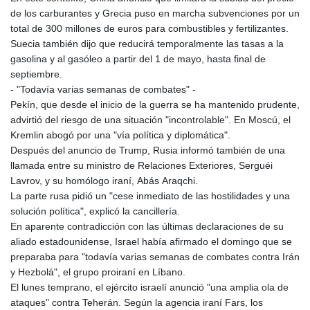
de los carburantes y Grecia puso en marcha subvenciones por un
total de 300 millones de euros para combustibles y fertilizantes.
Suecia también dijo que reducirá temporalmente las tasas a la
gasolina y al gasóleo a partir del 1 de mayo, hasta final de
septiembre.
- "Todavía varias semanas de combates" -
Pekín, que desde el inicio de la guerra se ha mantenido prudente,
advirtió del riesgo de una situación "incontrolable". En Moscú, el
Kremlin abogó por una "vía política y diplomática".
Después del anuncio de Trump, Rusia informó también de una
llamada entre su ministro de Relaciones Exteriores, Serguéi
Lavrov, y su homólogo iraní, Abás Araqchi.
La parte rusa pidió un "cese inmediato de las hostilidades y una
solución política", explicó la cancillería.
En aparente contradicción con las últimas declaraciones de su
aliado estadounidense, Israel había afirmado el domingo que se
preparaba para "todavía varias semanas de combates contra Irán
y Hezbolá", el grupo proiraní en Líbano.
El lunes temprano, el ejército israelí anunció "una amplia ola de
ataques" contra Teherán. Según la agencia iraní Fars, los