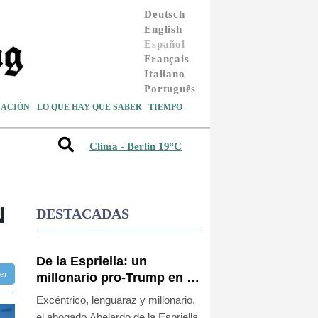
Deutsch
English
Español
Français
Italiano
Português
ACIÓN
LO QUE HAY QUE SABER
TIEMPO
Clima - Berlin 19°C
N
DESTACADAS
De la Espriella: un
ter
millonario pro-Trump en la
presidencia de Colombia
Excéntrico, lenguaraz y millonario,
el abogado Abelardo de la Espriella