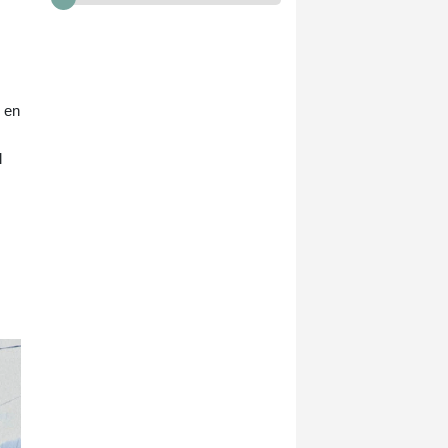
o en
l