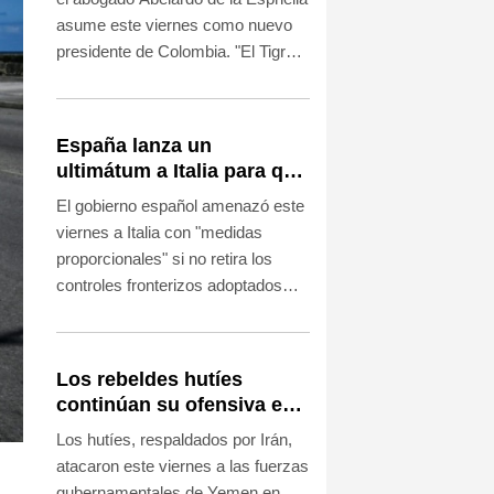
asume este viernes como nuevo
presidente de Colombia. "El Tigre",
como se hace llamar, desterró a la
izquierda del poder con un
discurso antisistema y la promesa
España lanza un
de doblegar al narco
ultimátum a Italia para que
envalentonado.
levante controles
El gobierno español amenazó este
fronterizos
viernes a Italia con "medidas
proporcionales" si no retira los
controles fronterizos adoptados
tras el inicio de la crisis migratoria
en Ceuta la semana pasada, un
aviso ignorado por Roma.
Los rebeldes hutíes
continúan su ofensiva en
Yemen con ataques en
Los hutíes, respaldados por Irán,
una región petrolera
atacaron este viernes a las fuerzas
gubernamentales de Yemen en