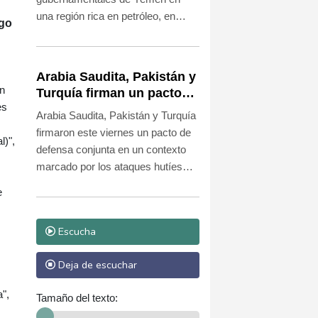
una región rica en petróleo, en
ego
medio de una ofensiva que ha
dejado decenas de muertos en dos
días.
Arabia Saudita, Pakistán y
un
Turquía firman un pacto
es
de defensa en medio de la
Arabia Saudita, Pakistán y Turquía
tensión con Irán
firmaron este viernes un pacto de
l)",
defensa conjunta en un contexto
marcado por los ataques hutíes
contra el reino saudita y la guerra
e
entre Estados Unidos e Irán.
Escucha
Deja de escuchar
",
Tamaño del texto: