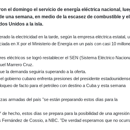
on el domingo el servicio de energía eléctrica nacional, lu
e una semana, en medio de la escasez de combustible y el
os Unidos a la isla.
do la electricidad en la tarde, según la empresa eléctrica estatal, 
ciada en X por el Ministerio de Energía en un país con casi 10 millon
ores eléctricos se logró restablecer el SEN (Sistema Eléctrico Naciona
nuel Marrero Cruz.
que la demanda seguiría superando a la oferta.
 el gobierno cubano enfrenta presiones del presidente estadounidens
oqueo de facto para el petróleo con destino a Cuba y esta semana
erzas armadas del país "se están preparando estos días para la
Y de hecho, estos días se prepara para la posibilidad de una agresión
arlos Fernández de Cossio, a NBC. "De verdad esperamos que no ocurra