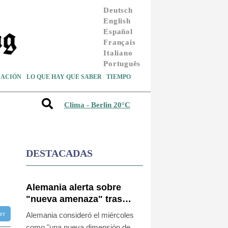
Deutsch
English
Español
Français
Italiano
Português
ACIÓN
LO QUE HAY QUE SABER
TIEMPO
Clima - Berlin 20°C
DESTACADAS
Alemania alerta sobre
"nueva amenaza" tras
incidente en aeropuerto
ter
Alemania consideró el miércoles
clave para envíos a
como "una nueva dimensión de