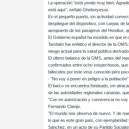
La operación "está yendo muy bien. Agrad
está aquí", señaló Ghebreyesus.
En el pequeño puerto, sin actividad comercia
despliegue del dispositivo, con carpas de l
aeropuerto de los pasajeros del Hondius, qu
El Gobierno español ha insistido en que el 
También fue enfático el director de la OMS
riesgo actual para la salud pública derivado
El último balance de la OMS, antes del rep
confirmados entre ocho sospechosos, que 
fallecidos por este virus conocido pero poc
- "No voy a poner en peligro a la población"
El barco se encuentra fondeado, sin atracar,
de las autoridades regionales canarias, que
"Con mi autorización y connivencia no voy a
Fernando Clavijo.
"El mundo nos observa de nuevo. Y de nuev
lo que es este gran país, con ejemplaridad y
Sánchez, en un acto de su Partido Socialis