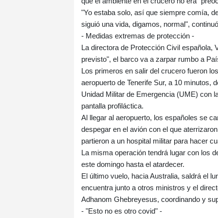
que el ambiente en el crucero no era "preo
"Yo estaba solo, así que siempre comía, d
siguió una vida, digamos, normal", continu
- Medidas extremas de protección -
La directora de Protección Civil española, 
previsto", el barco va a zarpar rumbo a P
Los primeros en salir del crucero fueron l
aeropuerto de Tenerife Sur, a 10 minutos, 
Unidad Militar de Emergencia (UME) con la
pantalla profiláctica.
Al llegar al aeropuerto, los españoles se c
despegar en el avión con el que aterrizar
partieron a un hospital militar para hacer c
La misma operación tendrá lugar con los d
este domingo hasta el atardecer.
El último vuelo, hacia Australia, saldrá el 
encuentra junto a otros ministros y el dire
Adhanom Ghebreyesus, coordinando y supe
- "Esto no es otro covid" -