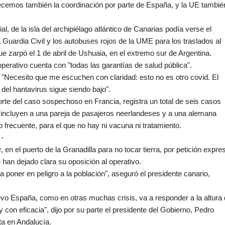
ecemos también la coordinación por parte de España, y la UE tambié
l, de la isla del archipiélago atlántico de Canarias podía verse el
a Guardia Civil y los autobuses rojos de la UME para los traslados al
e zarpó el 1 de abril de Ushuaia, en el extremo sur de Argentina.
operativo cuenta con "todas las garantías de salud pública".
: "Necesito que me escuchen con claridad: esto no es otro covid. El
 del hantavirus sigue siendo bajo".
orte del caso sospechoso en Francia, registra un total de seis casos
incluyen a una pareja de pasajeros neerlandeses y a una alemana
o frecuente, para el que no hay ni vacuna ni tratamiento.
 -
 en el puerto de la Granadilla para no tocar tierra, por petición expre
 han dejado clara su oposición al operativo.
 poner en peligro a la población", aseguró el presidente canario,
o España, como en otras muchas crisis, va a responder a la altura
 con eficacia", dijo por su parte el presidente del Gobierno, Pedro
ta en Andalucía.