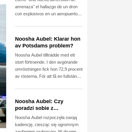
Ucrania
amenaza" el hallazgo de un dron
con explosivos en un aeropuerto
estratégico para la OTAN y los
envíos a Ucrania, país al que
Berlín brinda un firme respaldo
Noosha Aubel: Klarar hon
desde el inicio de la invasión rusa.
av Potsdams problem?
Noosha Aubel tillträdde med ett
stort förtroende. I den avgörande
omröstningen fick hon 72,9 procent
av rösterna. För att få en fullständig
bild måste man dock också beakta
att endast 42,5 procent av de
röstberättigade deltog. Detta
Noosha Aubel: Czy
berodde uppenbarligen på hennes
poradzi sobie z
föregångare Mike Schuberts (53,
problemami Poczdamu?
Noosha Aubel rozpoczęła swoją
SPD / Tysklands
kadencję, ciesząc się ogromnym
socialdemokratiska parti) sätt att
zaufaniem wyborców. W drugiej