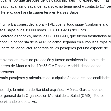
cupante" porque después de los casos iniciales "no aparecieron más"
esayunaba, almorzaba, cenaba solo, no tenía mucho contacto (...) Se
ó Ferello, que hará la cuarentena en Países Bajos.
Virginia Barcones, declaró a RTVE que, si todo sigue "conforme a lo
aíses Bajos a las 19H00 horas" (18H00 GMT) del lunes.
os catorce españoles, hacia las 08H30 GMT, que fueron trasladados al
donde un periodista de la AFP vio cómo llegaban en autobuses rojos d
 parte del conductor separada de los pasajeros por una especie de
ambiaron los trajes de protección y fueron desinfectados, antes de
on cerca de Madrid a las 10H55 GMT hacia Madrid, desde donde
uarentena.
emás pasajeros y miembros de la tripulación de otras nacionalidades
lunes, dijo la ministra de Sanidad española, Mónica García, que se
ctor general de la Organización Mundial de la Salud (OMS), Tedros
rvisando el operativo.