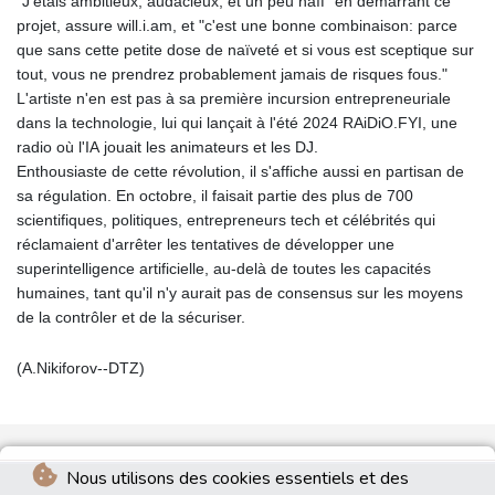
"J'étais ambitieux, audacieux, et un peu naïf" en démarrant ce
projet, assure will.i.am, et "c'est une bonne combinaison: parce
que sans cette petite dose de naïveté et si vous est sceptique sur
tout, vous ne prendrez probablement jamais de risques fous."
L'artiste n'en est pas à sa première incursion entrepreneuriale
dans la technologie, lui qui lançait à l'été 2024 RAiDiO.FYI, une
radio où l'IA jouait les animateurs et les DJ.
Enthousiaste de cette révolution, il s'affiche aussi en partisan de
sa régulation. En octobre, il faisait partie des plus de 700
scientifiques, politiques, entrepreneurs tech et célébrités qui
réclamaient d'arrêter les tentatives de développer une
superintelligence artificielle, au-delà de toutes les capacités
humaines, tant qu'il n'y aurait pas de consensus sur les moyens
de la contrôler et de la sécuriser.
(A.Nikiforov--DTZ)
Nous utilisons des cookies essentiels et des