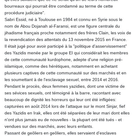
bourreaux qui pourrait être condamné au terme de cette
procédure judiciaire".
Sabri Essid, né à Toulouse en 1984 et connu en Syrie sous le
nom de Abou Dojanah al-Faransi, est une figure centrale du
jihadisme français proche notamment des frères Clain, les voix de
la revendication des attentats du 13 novembre 2015 en France.
Il était jugé pour avoir participé à la "politique d'asservissement"
des Yazidis menée par le groupe EI qui considérait les membres
de cette communauté kurdophone, adepte d'une religion pré-
islamique, comme des hérétiques, notamment en achetant
plusieurs captives de cette communauté sur des marchés et en
les soumettant à de l'esclavage sexuel, entre 2014 et 2016.
Pendant le procès, deux femmes yazidies, dont une victime de
ses sévices sexuels, ont témoigné à la barre, racontant avec
beaucoup de dignité les horreurs qui leur ont été infligées:
capturées en août 2014 lors de l'attaque sur le mont Sinjar, fief
des Yazidis en Irak, elles ont été séparées de leur mari dont elles
n'ont plus jamais eu de nouvelles - la plupart ont été tués - et
vendues sur des marchés, avec leurs enfants.
Passant de geôliers en geôliers, elles servaient d'esclaves