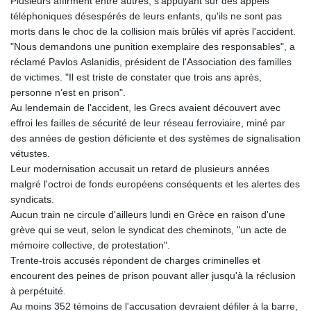
Plusieurs affirment entre autres, s'appuyant sur des appels
téléphoniques désespérés de leurs enfants, qu'ils ne sont pas
morts dans le choc de la collision mais brûlés vif après l'accident.
"Nous demandons une punition exemplaire des responsables", a
réclamé Pavlos Aslanidis, président de l'Association des familles
de victimes. "Il est triste de constater que trois ans après,
personne n’est en prison".
Au lendemain de l'accident, les Grecs avaient découvert avec
effroi les failles de sécurité de leur réseau ferroviaire, miné par
des années de gestion déficiente et des systèmes de signalisation
vétustes.
Leur modernisation accusait un retard de plusieurs années
malgré l'octroi de fonds européens conséquents et les alertes des
syndicats.
Aucun train ne circule d'ailleurs lundi en Grèce en raison d'une
grève qui se veut, selon le syndicat des cheminots, "un acte de
mémoire collective, de protestation".
Trente-trois accusés répondent de charges criminelles et
encourent des peines de prison pouvant aller jusqu'à la réclusion
à perpétuité.
Au moins 352 témoins de l'accusation devraient défiler à la barre,