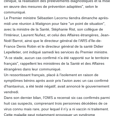
clinique, la réalisation des prélèvements diagnostiques et la mise
en œuvre des mesures de prévention adaptées", selon le
communiqué.
Le Premier ministre Sébastien Lecornu tiendra dimanche après-
midi une réunion à Matignon pour faire "un point de situation",
avec la ministre de la Santé, Stéphanie Rist, son collègue de
l'Intérieur, Laurent Nuñez, et celui des Affaires étrangères, Jean-
Noël Barrot, ainsi que le directeur général de l'ARS d'Ile-de-
France Denis Robin et le directeur général de la santé Didier
Lepelletier, ont indiqué samedi les services du Premier ministre.
"A ce stade, aucun cas confirmé n'a été rapporté sur le territoire
français", rappellent les ministères de la Santé et des Affaires
étrangères dans leur communiqué.
Un ressortissant français, placé à l'isolement en raison de
symptômes bénins après avoir pris l'avion avec un cas confirmé
d'hantavirus, a été testé négatif, avait annoncé le gouvernement
vendredi.
Dans son dernier bilan, l'OMS a recensé six cas confirmés parmi
huit cas suspects, comprenant trois personnes décédées de ce
virus connu mais rare, pour lequel il n'y a ni vaccin ni traitement.
Cette maladie peut notamment provoquer un syndrome