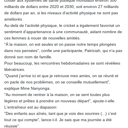
coûter aux systèmes de santé publique mondiaux environ 300
milliards de dollars entre 2020 et 2030, soit environ 27 milliards
de dollars par an, si les niveaux d'activité physique ne sont pas
améliorés.
Au-delà de l'activité physique, le cricket a également favorisé un
sentiment d'appartenance à une communauté, aidant nombre de
ces femmes à nouer de nouvelles amitiés.
"À la maison, on est seules et on passe notre temps plongées
dans nos pensées", confie une participante, Patriciah, qui n'a pas
donné son nom de famille.
Pour beaucoup, les rencontres hebdomadaires se sont révélées
libératrices.
"Quand j'arrive ici et que je retrouve mes amies, on se réunit et
on parle de nos problèmes, on se conseille mutuellement",
explique Mme Nanyonga.
"Au moment de rentrer à la maison, on se sent toutes plus
légères et prêtes à prendre un nouveau départ", ajoute-t-elle.
L'entraîneur est au diapason:
"Des enfants aux aînés, tant que je vois des sourires (...) c'est
tout ce qui compte", lance-t-il. Je sais que ma journée a été
réussie".