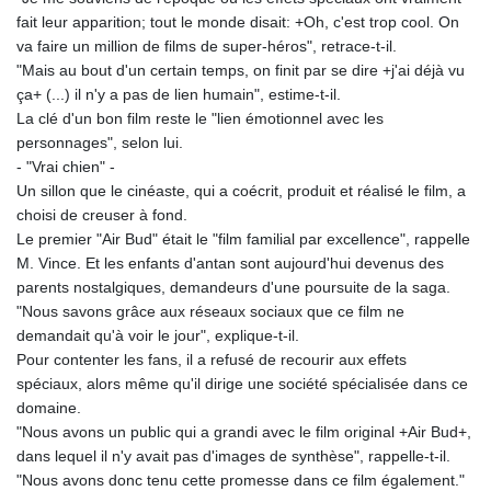
fait leur apparition; tout le monde disait: +Oh, c'est trop cool. On
va faire un million de films de super-héros", retrace-t-il.
"Mais au bout d'un certain temps, on finit par se dire +j'ai déjà vu
ça+ (...) il n'y a pas de lien humain", estime-t-il.
La clé d'un bon film reste le "lien émotionnel avec les
personnages", selon lui.
- "Vrai chien" -
Un sillon que le cinéaste, qui a coécrit, produit et réalisé le film, a
choisi de creuser à fond.
Le premier "Air Bud" était le "film familial par excellence", rappelle
M. Vince. Et les enfants d'antan sont aujourd'hui devenus des
parents nostalgiques, demandeurs d'une poursuite de la saga.
"Nous savons grâce aux réseaux sociaux que ce film ne
demandait qu'à voir le jour", explique-t-il.
Pour contenter les fans, il a refusé de recourir aux effets
spéciaux, alors même qu'il dirige une société spécialisée dans ce
domaine.
"Nous avons un public qui a grandi avec le film original +Air Bud+,
dans lequel il n'y avait pas d'images de synthèse", rappelle-t-il.
"Nous avons donc tenu cette promesse dans ce film également."