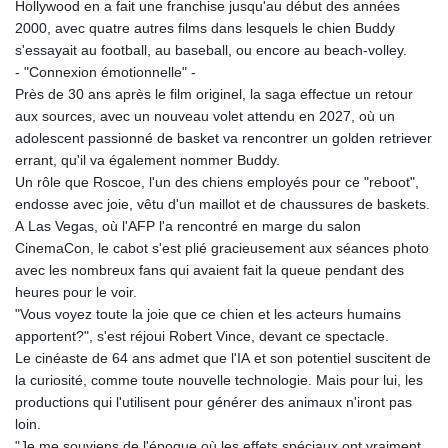
Hollywood en a fait une franchise jusqu'au début des années
2000, avec quatre autres films dans lesquels le chien Buddy
s'essayait au football, au baseball, ou encore au beach-volley.
- "Connexion émotionnelle" -
Près de 30 ans après le film originel, la saga effectue un retour
aux sources, avec un nouveau volet attendu en 2027, où un
adolescent passionné de basket va rencontrer un golden retriever
errant, qu'il va également nommer Buddy.
Un rôle que Roscoe, l'un des chiens employés pour ce "reboot",
endosse avec joie, vêtu d'un maillot et de chaussures de baskets.
A Las Vegas, où l'AFP l'a rencontré en marge du salon
CinemaCon, le cabot s'est plié gracieusement aux séances photo
avec les nombreux fans qui avaient fait la queue pendant des
heures pour le voir.
"Vous voyez toute la joie que ce chien et les acteurs humains
apportent?", s'est réjoui Robert Vince, devant ce spectacle.
Le cinéaste de 64 ans admet que l'IA et son potentiel suscitent de
la curiosité, comme toute nouvelle technologie. Mais pour lui, les
productions qui l'utilisent pour générer des animaux n'iront pas
loin.
"Je me souviens de l'époque où les effets spéciaux ont vraiment