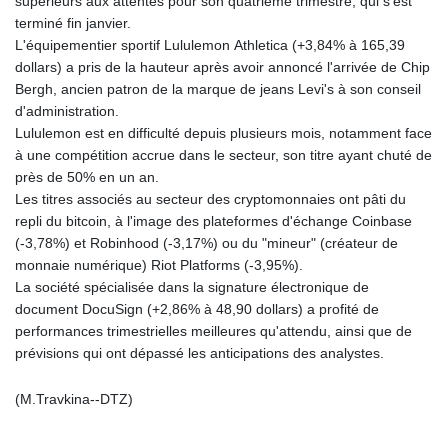
supérieurs aux attentes pour son quatrième trimestre, qui s'est
terminé fin janvier.
L'équipementier sportif Lululemon Athletica (+3,84% à 165,39
dollars) a pris de la hauteur après avoir annoncé l'arrivée de Chip
Bergh, ancien patron de la marque de jeans Levi's à son conseil
d'administration.
Lululemon est en difficulté depuis plusieurs mois, notamment face
à une compétition accrue dans le secteur, son titre ayant chuté de
près de 50% en un an.
Les titres associés au secteur des cryptomonnaies ont pâti du
repli du bitcoin, à l'image des plateformes d'échange Coinbase
(-3,78%) et Robinhood (-3,17%) ou du "mineur" (créateur de
monnaie numérique) Riot Platforms (-3,95%).
La société spécialisée dans la signature électronique de
document DocuSign (+2,86% à 48,90 dollars) a profité de
performances trimestrielles meilleures qu'attendu, ainsi que de
prévisions qui ont dépassé les anticipations des analystes.
(M.Travkina--DTZ)