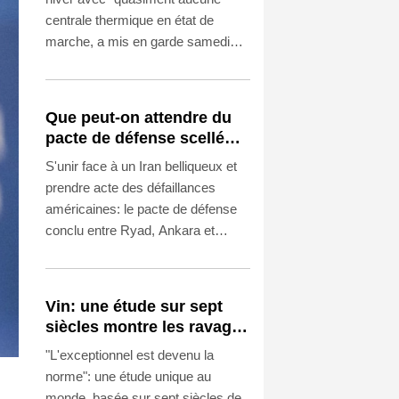
de Kiev
centrale thermique en état de
marche, a mis en garde samedi
Volodymyr Zelensky lors de sa
première visite en Serbie, pays
allié de Moscou, après de
Que peut-on attendre du
dernières frappes nocturnes
pacte de défense scellé
russes qui ont fait quatre morts,
par Ryad, Ankara et
S'unir face à un Iran belliqueux et
dont un enfant, dans la région de
Islamabad?
prendre acte des défaillances
Kiev.
américaines: le pacte de défense
conclu entre Ryad, Ankara et
Islamabad, trois alliés stratégiques
de Washington, nourrit avant tout
ces deux objectifs, selon des
Vin: une étude sur sept
analystes.
siècles montre les ravages
du dérèglement climatique
"L'exceptionnel est devenu la
norme": une étude unique au
monde, basée sur sept siècles de