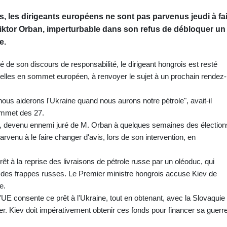
s, les dirigeants européens ne sont pas parvenus jeudi à fa
 Viktor Orban, imperturbable dans son refus de débloquer un
e.
 de son discours de responsabilité, le dirigeant hongrois est resté
ruxelles en sommet européen, à renvoyer le sujet à un prochain rendez-
 nous aiderons l'Ukraine quand nous aurons notre pétrole", avait-il
ommet des 27.
y, devenu ennemi juré de M. Orban à quelques semaines des élection
arvenu à le faire changer d'avis, lors de son intervention, en
t à la reprise des livraisons de pétrole russe par un oléoduc, qui
 des frappes russes. Le Premier ministre hongrois accuse Kiev de
e.
'UE consente ce prêt à l'Ukraine, tout en obtenant, avec la Slovaquie 
er. Kiev doit impérativement obtenir ces fonds pour financer sa guerr