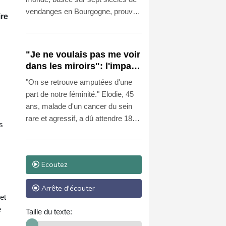
vendanges en Bourgogne, prouve
ire
que le dérèglement climatique a
entraîné une "explosion" des
années "extrêmes", de plus en plus
"Je ne voulais pas me voir
précoces, explique un historien du
dans les miroirs": l'impact
climat à l'AFP.
psychologique de la
"On se retrouve amputées d'une
reconstruction mammaire
part de notre féminité." Elodie, 45
ans, malade d'un cancer du sein
rare et agressif, a dû attendre 18
s
mois pour bénéficier d'une
reconstruction mammaire après sa
mastectomie.
Ecoutez
Arrête d'écouter
et
e
Taille du texte: