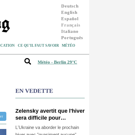
Deutsch
English
Español
Français
Italiano
Português
CATION
CE QU'IL FAUT SAVOIR
MÉTÉO
Météo - Berlin 29°C
EN VEDETTE
Zelensky avertit que l'hiver
tter
sera difficile pour
l'Ukraine, 4 morts dans
L'Ukraine va aborder le prochain
des frappes dans la région
hiver avec "quasiment aucune"