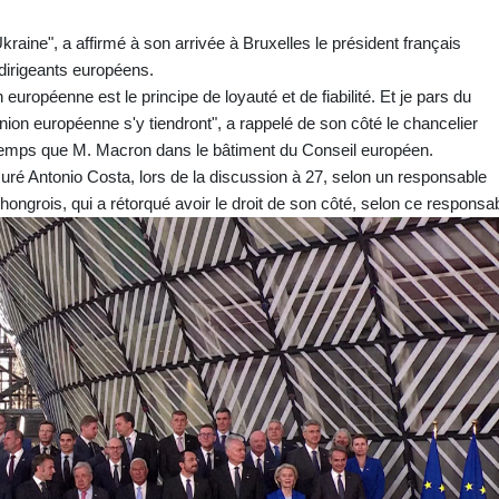
raine", a affirmé à son arrivée à Bruxelles le président français
dirigeants européens.
n européenne est le principe de loyauté et de fiabilité. Et je pars du
ion européenne s'y tiendront", a rappelé de son côté le chancelier
temps que M. Macron dans le bâtiment du Conseil européen.
ré Antonio Costa, lors de la discussion à 27, selon un responsable
hongrois, qui a rétorqué avoir le droit de son côté, selon ce responsab