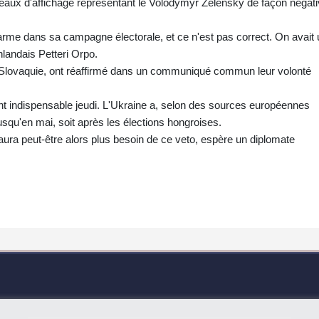
eaux d'affichage représentant le Volodymyr Zelensky de façon négati
arme dans sa campagne électorale, et ce n'est pas correct. On avait 
nlandais Petteri Orpo.
la Slovaquie, ont réaffirmé dans un communiqué commun leur volonté
t indispensable jeudi. L'Ukraine a, selon des sources européennes
squ'en mai, soit après les élections hongroises.
n'aura peut-être alors plus besoin de ce veto, espère un diplomate