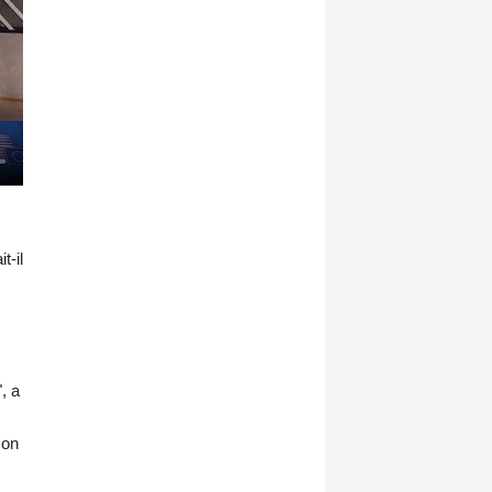
t-il
, a
son