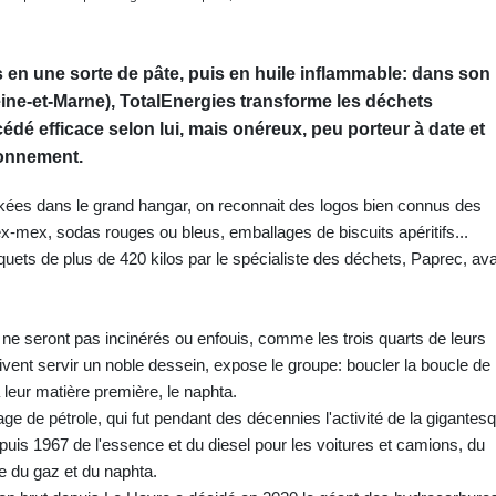
 en une sorte de pâte, puis en huile inflammable: dans son
eine-et-Marne), TotalEnergies transforme les déchets
dé efficace selon lui, mais onéreux, peu porteur à date et
ronnement.
ckées dans le grand hangar, on reconnait des logos bien connus des
-mex, sodas rouges ou bleus, emballages de biscuits apéritifs...
uets de plus de 420 kilos par le spécialiste des déchets, Paprec, av
e seront pas incinérés ou enfouis, comme les trois quarts de leurs
ent servir un noble dessein, expose le groupe: boucler la boucle de 
 leur matière première, le naphta.
age de pétrole, qui fut pendant des décennies l'activité de la gigantes
epuis 1967 de l'essence et du diesel pour les voitures et camions, du
e du gaz et du naphta.