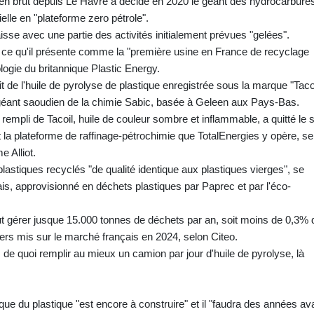
t en brut depuis Le Havre a décidé en 2020 le géant des hydrocarbure
elle en "plateforme zero pétrole".
isse avec une partie des activités initialement prévues "gelées".
de ce qu'il présente comme la "première usine en France de recyclage
ologie du britannique Plastic Energy.
t de l'huile de pyrolyse de plastique enregistrée sous la marque "Tacoi
 géant saoudien de la chimie Sabic, basée à Geleen aux Pays-Bas.
empli de Tacoil, huile de couleur sombre et inflammable, a quitté le s
t la plateforme de raffinage-pétrochimie que TotalEnergies y opère, se
e Alliot.
astiques recyclés "de qualité identique aux plastiques vierges", se
is, approvisionné en déchets plastiques par Paprec et par l'éco-
ut gérer jusque 15.000 tonnes de déchets par an, soit moins de 0,3%
rs mis sur le marché français en 2024, selon Citeo.
s de quoi remplir au mieux un camion par jour d'huile de pyrolyse, là
 du plastique "est encore à construire" et il "faudra des années av