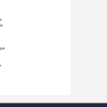
de
ne
 que
e