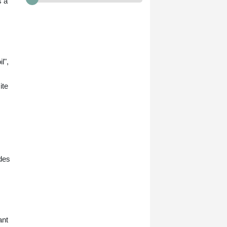
s à
l",
ite
 des
ant