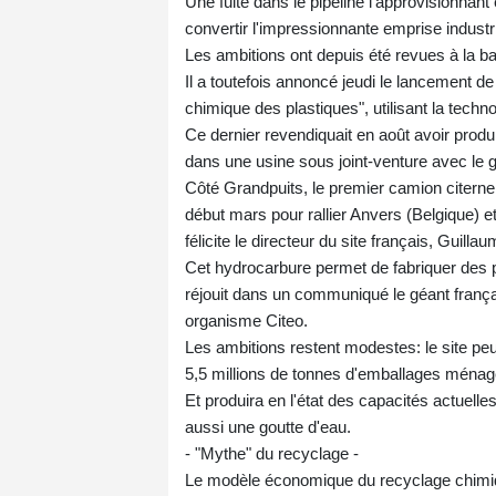
Une fuite dans le pipeline l'approvisionnan
convertir l'impressionnante emprise industri
Les ambitions ont depuis été revues à la ba
Il a toutefois annoncé jeudi le lancement 
chimique des plastiques", utilisant la techn
Ce dernier revendiquait en août avoir produi
dans une usine sous joint-venture avec le
Côté Grandpuits, le premier camion citerne r
début mars pour rallier Anvers (Belgique) e
félicite le directeur du site français, Guillaum
Cet hydrocarbure permet de fabriquer des pl
réjouit dans un communiqué le géant frança
organisme Citeo.
Les ambitions restent modestes: le site pe
5,5 millions de tonnes d'emballages ménage
Et produira en l'état des capacités actuelle
aussi une goutte d'eau.
- "Mythe" du recyclage -
Le modèle économique du recyclage chimique