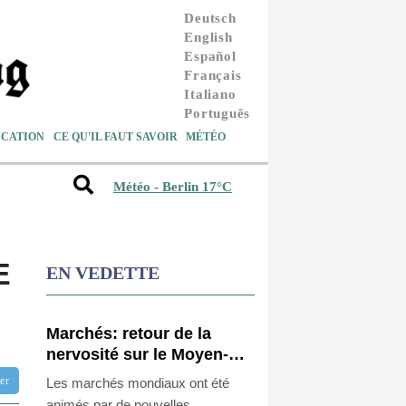
Deutsch
English
Español
Français
Italiano
Português
CATION
CE QU'IL FAUT SAVOIR
MÉTÉO
Météo - Berlin 17°C
E
EN VEDETTE
Marchés: retour de la
nervosité sur le Moyen-
Orient, l'Europe s'offre
tter
Les marchés mondiaux ont été
tout de même des records
animés par de nouvelles