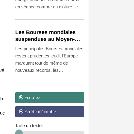
en séance comme en clôture, les
investisseurs scrutant les
avancées au Moyen-Orient en vue
d'un accord concernant le détroit
Les Bourses mondiales
d'Ormuz.
suspendues au Moyen-
Orient, records en Europe
Les principales Bourses mondiales
restent prudentes jeudi, l'Europe
marquant tout de même de
ant
nouveaux records, les
investisseurs scrutant les
avancées au Moyen-Orient pour
un accord de paix.
Ecoutez
la
Arrête d'écouter
que
Taille du texte: