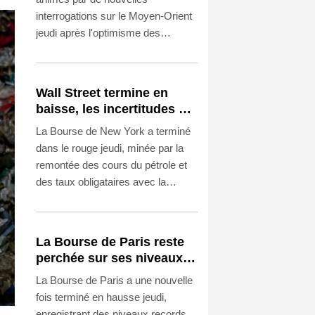
interrogations sur le Moyen-Orient
jeudi après l'optimisme des
derniers jours, faisant grimper le
pétrole et les coûts d'emprunt, les
Bourses européennes parvenant
Wall Street termine en
tout de même à signer de
baisse, les incertitudes au
nouveaux records.
Moyen-Orient inquiètent
La Bourse de New York a terminé
dans le rouge jeudi, minée par la
remontée des cours du pétrole et
des taux obligataires avec la
reprise des inquiétudes sur le
Moyen-Orient, les résultats
d'entreprises peinant à apporter un
La Bourse de Paris reste
soutien aux indices.
perchée sur ses niveaux
records
La Bourse de Paris a une nouvelle
fois terminé en hausse jeudi,
enregistrant des niveaux records