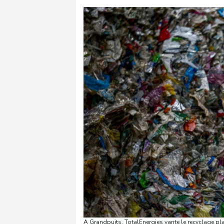
A Grandpuits, TotalEnergies vante le recyclage pl