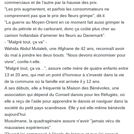
commerciaux et de l'autre par la hausse des prix.
"Les prix augmentent, et parfois les consommateurs ne
comprennent pas que le prix des fleurs grimpe", dit-il.
"La guerre au Moyen-Orient en ce moment fait aussi grimper le
prix du pétrole et du carburant, donc ça coûte plus cher au
camion hollandais d'amener les fleurs au Danemark".
- "Malgré tout, ça va" -
Wahida Abdul Mutaleb, une Afghane de 42 ans, reconnaît avoir
du mal à joindre les deux bouts. "Nous devons économiser pour
vivre", confie-t-elle.
"Malgré tout, ça va…", assure cette mère de quatre enfants entre
13 et 20 ans, qui met un point d'honneur à s'investir dans la vie
de la commune où la famille est arrivée il y 12 ans.
A ses débuts, elle a fréquenté la Maison des Bénévoles, une
association qui dépend du Conseil danois pour les Réfugiés, où
elle a reçu de l'aide pour apprendre le danois et naviguer dans la
société du petit pays scandinave. Elle y est elle-même bénévole
aujourd'hui.
Musulmane, la quadragénaire assure n'avoir "jamais vécu de
mauvaises expériences".
"Quand j'ai commencé à l’école de langue et que j'ai essayé