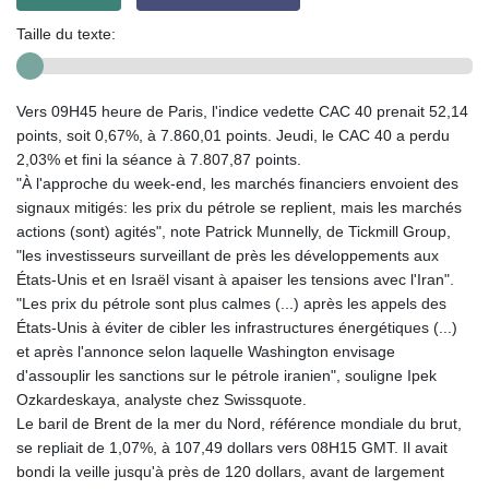
Taille du texte:
Vers 09H45 heure de Paris, l'indice vedette CAC 40 prenait 52,14
points, soit 0,67%, à 7.860,01 points. Jeudi, le CAC 40 a perdu
2,03% et fini la séance à 7.807,87 points.
"À l'approche du week-end, les marchés financiers envoient des
signaux mitigés: les prix du pétrole se replient, mais les marchés
actions (sont) agités", note Patrick Munnelly, de Tickmill Group,
"les investisseurs surveillant de près les développements aux
États-Unis et en Israël visant à apaiser les tensions avec l'Iran".
"Les prix du pétrole sont plus calmes (...) après les appels des
États-Unis à éviter de cibler les infrastructures énergétiques (...)
et après l'annonce selon laquelle Washington envisage
d'assouplir les sanctions sur le pétrole iranien", souligne Ipek
Ozkardeskaya, analyste chez Swissquote.
Le baril de Brent de la mer du Nord, référence mondiale du brut,
se repliait de 1,07%, à 107,49 dollars vers 08H15 GMT. Il avait
bondi la veille jusqu'à près de 120 dollars, avant de largement