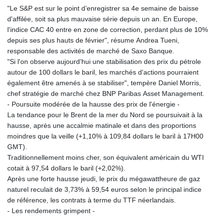
"Le S&P est sur le point d’enregistrer sa 4e semaine de baisse
d'affilée, soit sa plus mauvaise série depuis un an. En Europe,
l'indice CAC 40 entre en zone de correction, perdant plus de 10%
depuis ses plus hauts de février", résume Andrea Tueni,
responsable des activités de marché de Saxo Banque.
"Si l'on observe aujourd'hui une stabilisation des prix du pétrole
autour de 100 dollars le baril, les marchés d'actions pourraient
également être amenés à se stabiliser", tempère Daniel Morris,
chef stratégie de marché chez BNP Paribas Asset Management.
- Poursuite modérée de la hausse des prix de l'énergie -
La tendance pour le Brent de la mer du Nord se poursuivait à la
hausse, après une accalmie matinale et dans des proportions
moindres que la veille (+1,10% à 109,84 dollars le baril à 17H00
GMT).
Traditionnellement moins cher, son équivalent américain du WTI
cotait à 97,54 dollars le baril (+2,02%).
Après une forte hausse jeudi, le prix du mégawattheure de gaz
naturel reculait de 3,73% à 59,54 euros selon le principal indice
de référence, les contrats à terme du TTF néerlandais.
- Les rendements grimpent -