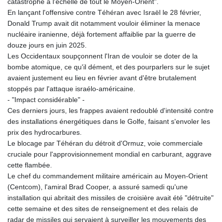
catastrophe à l'échelle de tout le Moyen-Orient".
En lançant l'offensive contre Téhéran avec Israël le 28 février,
Donald Trump avait dit notamment vouloir éliminer la menace
nucléaire iranienne, déjà fortement affaiblie par la guerre de
douze jours en juin 2025.
Les Occidentaux soupçonnent l'Iran de vouloir se doter de la
bombe atomique, ce qu'il dément, et des pourparlers sur le sujet
avaient justement eu lieu en février avant d'être brutalement
stoppés par l'attaque israélo-américaine.
- "Impact considérable" -
Ces derniers jours, les frappes avaient redoublé d'intensité contre
des installations énergétiques dans le Golfe, faisant s'envoler les
prix des hydrocarbures.
Le blocage par Téhéran du détroit d'Ormuz, voie commerciale
cruciale pour l'approvisionnement mondial en carburant, aggrave
cette flambée.
Le chef du commandement militaire américain au Moyen-Orient
(Centcom), l'amiral Brad Cooper, a assuré samedi qu'une
installation qui abritait des missiles de croisière avait été "détruite"
cette semaine et des sites de renseignement et des relais de
radar de missiles qui servaient à surveiller les mouvements des