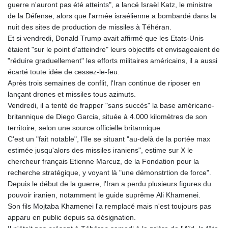
guerre n'auront pas été atteints", a lancé Israël Katz, le ministre
de la Défense, alors que l'armée israélienne a bombardé dans la
nuit des sites de production de missiles à Téhéran.
Et si vendredi, Donald Trump avait affirmé que les Etats-Unis
étaient "sur le point d'atteindre" leurs objectifs et envisageaient de
"réduire graduellement" les efforts militaires américains, il a aussi
écarté toute idée de cessez-le-feu.
Après trois semaines de conflit, l'Iran continue de riposer en
lançant drones et missiles tous azimuts.
Vendredi, il a tenté de frapper "sans succès" la base américano-
britannique de Diego Garcia, située à 4.000 kilomètres de son
territoire, selon une source officielle britannique.
C'est un "fait notable", l'île se situant "au-delà de la portée max
estimée jusqu'alors des missiles iraniens", estime sur X le
chercheur français Etienne Marcuz, de la Fondation pour la
recherche stratégique, y voyant là "une démonstrtion de force".
Depuis le début de la guerre, l'Iran a perdu plusieurs figures du
pouvoir iranien, notamment le guide suprême Ali Khamenei.
Son fils Mojtaba Khamenei l'a remplacé mais n'est toujours pas
apparu en public depuis sa désignation.