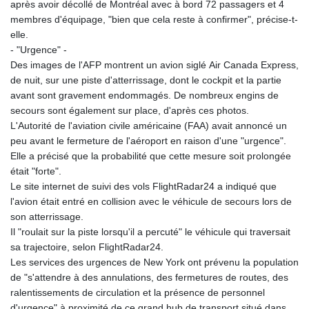
après avoir décollé de Montréal avec à bord 72 passagers et 4
membres d'équipage, "bien que cela reste à confirmer", précise-t-
elle.
- "Urgence" -
Des images de l'AFP montrent un avion siglé Air Canada Express,
de nuit, sur une piste d'atterrissage, dont le cockpit et la partie
avant sont gravement endommagés. De nombreux engins de
secours sont également sur place, d'après ces photos.
L'Autorité de l'aviation civile américaine (FAA) avait annoncé un
peu avant le fermeture de l'aéroport en raison d'une "urgence".
Elle a précisé que la probabilité que cette mesure soit prolongée
était "forte".
Le site internet de suivi des vols FlightRadar24 a indiqué que
l'avion était entré en collision avec le véhicule de secours lors de
son atterrissage.
Il "roulait sur la piste lorsqu'il a percuté" le véhicule qui traversait
sa trajectoire, selon FlightRadar24.
Les services des urgences de New York ont prévenu la population
de "s'attendre à des annulations, des fermetures de routes, des
ralentissements de circulation et la présence de personnel
d'urgence" à proximité de ce grand hub de transport situé dans