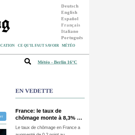
Deutsch
English
Español
Français
Italiano
Português
CATION
CE QU'IL FAUT SAVOIR
MÉTÉO
Météo - Berlin 16°C
EN VEDETTE
France: le taux de
tter
chômage monte à 8,3% au
deuxième trimestre, au
Le taux de chômage en France a
plus haut depuis
augmenté de 0,2 point au