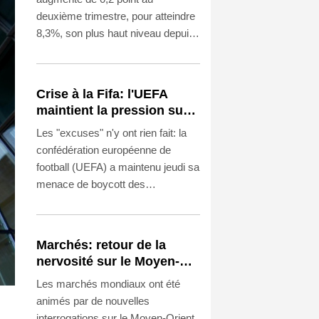
l'automne 2020
deuxième trimestre, pour atteindre
8,3%, son plus haut niveau depuis
l'automne 2020, en plein Covid, et
depuis l'automne 2019, a rapporté
l'Insee vendredi.
Crise à la Fifa: l'UEFA
maintient la pression sur
Infantino, l'Afrique le
Les "excuses" n'y ont rien fait: la
soutient
confédération européenne de
football (UEFA) a maintenu jeudi sa
menace de boycott des
compétitions de la Fifa alors que
Gianni Infantino, le président
contesté de l'instance mondiale,
Marchés: retour de la
est plus que jamais tourné vers sa
nervosité sur le Moyen-
réélection prévue en mars 2027.
Orient, l'Europe s'offre
Les marchés mondiaux ont été
tout de même des records
animés par de nouvelles
interrogations sur le Moyen-Orient