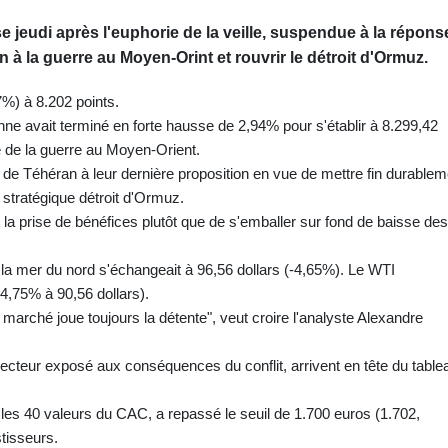
e jeudi après l'euphorie de la veille, suspendue à la répons
in à la guerre au Moyen-Orint et rouvrir le détroit d'Ormuz.
7%) à 8.202 points.
sienne avait terminé en forte hausse de 2,94% pour s'établir à 8.299,42
de de la guerre au Moyen-Orient.
 de Téhéran à leur dernière proposition en vue de mettre fin durablem
 stratégique détroit d'Ormuz.
t la prise de bénéfices plutôt que de s'emballer sur fond de baisse des
la mer du nord s'échangeait à 96,56 dollars (-4,65%). Le WTI
4,75% à 90,56 dollars).
marché joue toujours la détente", veut croire l'analyste Alexandre
secteur exposé aux conséquences du conflit, arrivent en tête du table
i les 40 valeurs du CAC, a repassé le seuil de 1.700 euros (1.702,
tisseurs.