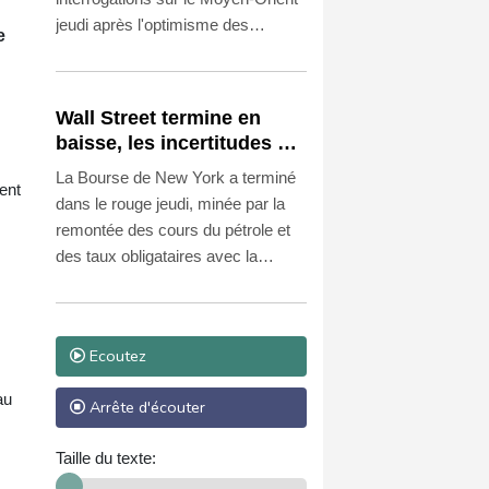
jeudi après l'optimisme des
e
derniers jours, faisant grimper le
pétrole et les coûts d'emprunt, les
Bourses européennes parvenant
Wall Street termine en
tout de même à signer de
baisse, les incertitudes au
nouveaux records.
Moyen-Orient inquiètent
La Bourse de New York a terminé
ent
dans le rouge jeudi, minée par la
remontée des cours du pétrole et
des taux obligataires avec la
reprise des inquiétudes sur le
Moyen-Orient, les résultats
d'entreprises peinant à apporter un
Ecoutez
soutien aux indices.
au
Arrête d'écouter
Taille du texte: