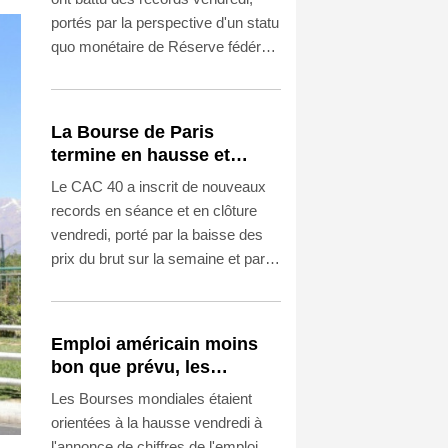
portés par la perspective d'un statu
quo monétaire de Réserve fédérale
(Fed) lors de sa prochaine réunion
après la publication de chiffres de
l'emploi moins bons qu'attendu aux
La Bourse de Paris
Etats-Unis.
termine en hausse et
poursuit sa course aux
Le CAC 40 a inscrit de nouveaux
records
records en séance et en clôture
vendredi, porté par la baisse des
prix du brut sur la semaine et par le
net ralentissement du marché de
l'emploi américain, qui conforte les
anticipations d'un maintient des
Emploi américain moins
taux de la Réserve fédérale
bon que prévu, les
américaine.
Bourses en hausse
Les Bourses mondiales étaient
orientées à la hausse vendredi à
l'annonce de chiffres de l'emploi