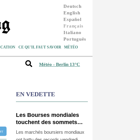
Deutsch
English
Español
Français
Italiano
Português
CATION
CE QU'IL FAUT SAVOIR
MÉTÉO
Météo - Berlin 13°C
EN VEDETTE
Les Bourses mondiales
touchent des sommets
après l'emploi américain
tter
Les marchés boursiers mondiaux
ont battu des records vendredi,