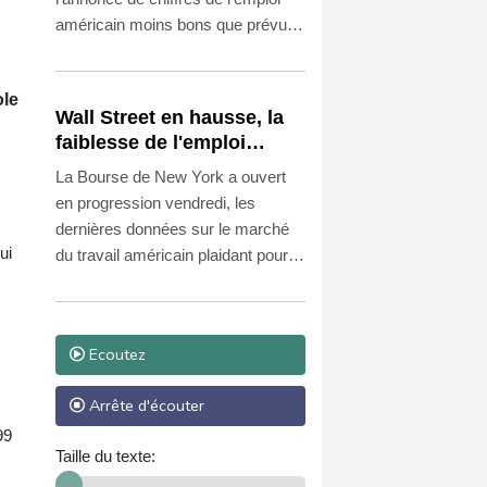
américain moins bons que prévu
combinés à une baisse relative du
n
pétrole, ce qui dissipent les risques
ole
d'inflation.
Wall Street en hausse, la
faiblesse de l'emploi
nourrit l'espoir d'une Fed
La Bourse de New York a ouvert
plus conciliante
en progression vendredi, les
dernières données sur le marché
ui
du travail américain plaidant pour
une politique monétaire plus souple
de la Réserve fédérale (Fed),
alimentant l'optimisme des indices
Ecoutez
boursiers.
Arrête d'écouter
99
Taille du texte: