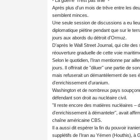
- La guerre "n'est pas finie" -
Après plus d'un mois de trêve entre les deu
semblent minces.
Une seule session de discussions a eu lieu,
diplomatique piétine pendant que sur le terr
jours aux abords du détroit d'Ormuz.
D'après le Wall Street Journal, qui cite de
réouverture graduelle de cette voie maritim
Selon le quotidien, l'Iran mentionne par ail
jours. Il offrirait de "diluer" une partie de 
mais refuserait un démantèlement de ses 
d'enrichissement d'uranium.
Washington et de nombreux pays soupçonnen
défendant son droit au nucléaire civil.
"Il reste encore des matières nucléaires – de
d'enrichissement à démanteler", avait affi
chaîne américaine CBS.
Il a aussi dit espérer la fin du pouvoir iran
supplétifs de l'Iran au Yémen (Houthis), à