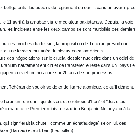
x belligérants, les espoirs de règlement du conflit dans un avenir pro
 le 11 avril à Islamabad via le médiateur pakistanais. Depuis, la voie
ain, les incidents entre les deux camps se sont multipliés ces dernier
s sources proches du dossier, la proposition de Téhéran prévoit une
e, et une levée simultanée du blocus naval américain.
leurs des négociations sur le crucial dossier nucléaire dans un délai de
son uranium hautement enrichi et de transférer le reste dans un "pays tie
équipements et un moratoire sur 20 ans de son processus
t Téhéran de vouloir se doter de l'arme atomique, ce qu'il dément,
 l'uranium enrichi – qui doivent être retirées d'Iran" et "des sites
rmé dimanche le Premier ministre israélien Benjamin Netanyahu à la
ien, qui signifierait la chute, "comme un échafaudage" selon lui, des
 Gaza (Hamas) et au Liban (Hezbollah).