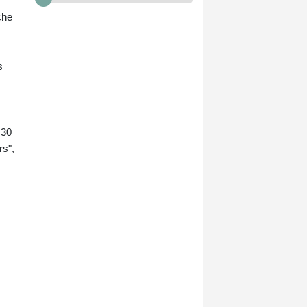
che
s
 30
rs",