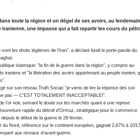
s dans toute la région et un dégel de ses avoirs, au lendemai
iranienne, une impasse qui a fait repartir les cours du pétr
nt les droits légitimes de l'Iran", a déclaré lundi le porte-parole du
Baghaï.
ublique islamique: "la fin de la guerre dans la région", y compris au
s iraniens et "la libération des avoirs appartenant au peuple iranien, q
s".
urgé sur son réseau Truth Social: "je viens de lire la réponse des soi-
e l'aime pas — C'EST TOTALEMENT INACCEPTABLE!".
x de l'or noir, semant le doute sur les marchés quant à une reprise
éouverture rapide du détroit d'Ormuz, stratégique pour le commerce
depuis le début de la guerre le 28 février.
r du Nord, référence sur le continent européen, gagnait 2,67% à 103,
omparé aux niveaux d'avant-guerre.