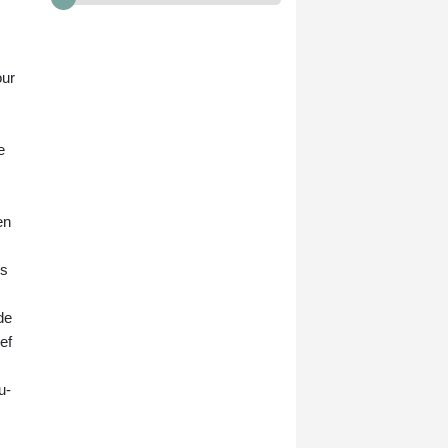
our
e
en
rs
de
ef
u-