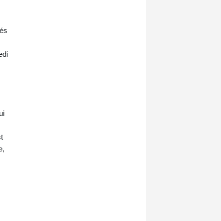
tés
edi
ui
t
e,