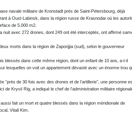
ase navale militaire de Kronstadt près de Saint-Pétersbourg, déjà
rant à Oust-Labinsk, dans la région russe de Krasnodar où les autori
surface de 5.000 m2.
a nuit avec 272 drones, dont 249 ont été interceptés, ont affirmé sam
deux morts dans la région de Zaporijjia (sud), selon le gouverneur
ois blessés dans cette même région, dont un enfant de 10 ans, a-t-il
sur lesquelles on voit un appartement dévasté avec un énorme trou q
e "près de 30 fois avec des drones et de l'artillerie", une personne es
ct de Kryviï Rig, a indiqué le chef de l'administration militaire régional
ussi fait un mort et quatre blessés dans la région méridionale de
ocal, Vitali Kim.