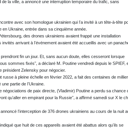
 de la ville, a annoncé une interruption temporaire du trafic, sans
ncontre avec son homologue ukrainien qui l'a invité à un tête-à-tête p
re en Ukraine, entrée dans sa cinquième année.
étersbourg, des drones ukrainiens avaient frappé une installation
Les invités arrivant à l'événement avaient été accueillis avec un panach
 prendront fin un jour. Et, sans aucun doute, elles cesseront lorsque
 nous sommes fixés", a déclaré M. Poutine vendredi depuis le SPIEF, 
 le président Zelensky pour négocier.
t russe à pleine échelle en février 2022, a fait des centaines de millie
 une partie de l'Ukraine.
de négociations de paix directe, (Vladimir) Poutine a perdu sa chance 
vont qu'aller en empirant pour la Russie", a affirmé samedi sur X le ch
 annoncé l'interception de 376 drones ukrainiens au cours de la nuit a
diqué que huit de ces appareils avaient été abattus alors qu'ils se