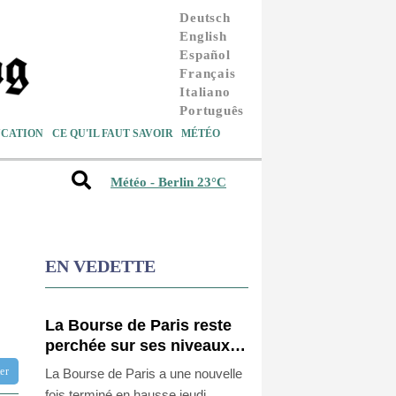
Deutsch
English
Español
Français
Italiano
Português
CATION
CE QU'IL FAUT SAVOIR
MÉTÉO
Météo - Berlin 23°C
EN VEDETTE
La Bourse de Paris reste
perchée sur ses niveaux
records
tter
La Bourse de Paris a une nouvelle
fois terminé en hausse jeudi,