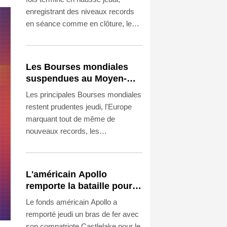
enregistrant des niveaux records
en séance comme en clôture, les
investisseurs scrutant les
avancées au Moyen-Orient en vue
d'un accord concernant le détroit
Les Bourses mondiales
d'Ormuz.
suspendues au Moyen-
Orient, records en Europe
Les principales Bourses mondiales
restent prudentes jeudi, l'Europe
marquant tout de même de
nouveaux records, les
investisseurs scrutant les
avancées au Moyen-Orient pour
un accord de paix.
L'américain Apollo
remporte la bataille pour
racheter EasyJet
Le fonds américain Apollo a
remporté jeudi un bras de fer avec
son compatriote Castlelake pour le