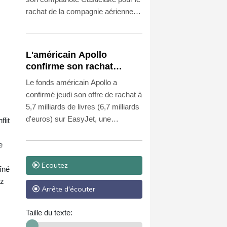
rachat de la compagnie aérienne
britannique EasyJet, dont il
s'empare pour 5,7 milliards de
livres (6,7 milliards d'euros) au
L'américain Apollo
terme de deux mois de
confirme son rachat
négociations et d'enchères.
d'EasyJet pour 5,7
Le fonds américain Apollo a
milliards de livres
confirmé jeudi son offre de rachat à
5,7 milliards de livres (6,7 milliards
d'euros) sur EasyJet, une
lit
proposition acceptée par le conseil
d'administration de la compagnie
e
aérienne britannique, ont annoncé
Ecoutez
les deux entreprises dans un
aîné
communiqué.
ez
Arrête d'écouter
Taille du texte: