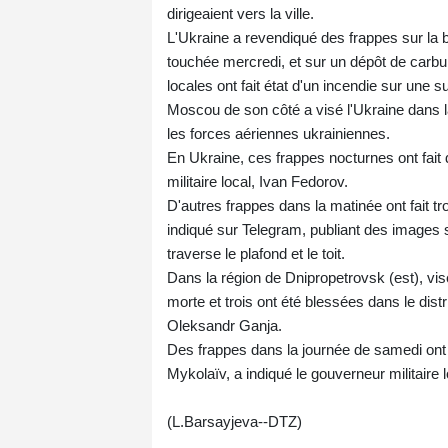
dirigeaient vers la ville.
L'Ukraine a revendiqué des frappes sur la b
touchée mercredi, et sur un dépôt de carbu
locales ont fait état d'un incendie sur une 
Moscou de son côté a visé l'Ukraine dans l
les forces aériennes ukrainiennes.
En Ukraine, ces frappes nocturnes ont fait 
militaire local, Ivan Fedorov.
D'autres frappes dans la matinée ont fait tr
indiqué sur Telegram, publiant des images 
traverse le plafond et le toit.
Dans la région de Dnipropetrovsk (est), visé
morte et trois ont été blessées dans le distri
Oleksandr Ganja.
Des frappes dans la journée de samedi ont a
Mykolaïv, a indiqué le gouverneur militaire l
(L.Barsayjeva--DTZ)