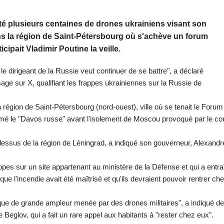
pté plusieurs centaines de drones ukrainiens visant son
ans la région de Saint-Pétersbourg où s'achève un forum
ipait Vladimir Poutine la veille.
 le dirigeant de la Russie veut continuer de se battre", a déclaré
 sur X, qualifiant les frappes ukrainiennes sur la Russie de
 région de Saint-Pétersbourg (nord-ouest), ville où se tenait le Forum
é le "Davos russe" avant l'isolement de Moscou provoqué par le conf
dessus de la région de Léningrad, a indiqué son gouverneur, Alexandr
rappes sur un site appartenant au ministère de la Défense et qui a entr
 que l'incendie avait été maîtrisé et qu'ils devraient pouvoir rentrer ch
aque de grande ampleur menée par des drones militaires", a indiqué de
e Beglov, qui a fait un rare appel aux habitants à "rester chez eux".