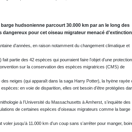
la barge hudsonienne parcourt 30.000 km par an le long des
s dangereux pour cet oiseau migrateur menacé d'extinction
antaine d'années, en raison notamment du changement climatique et
it partie des 42 espèces qui pourraient faire l'objet d'une protection
a Convention sur la conservation des espèces migratrices (CMS) de
 des neiges (qui apparaît dans la saga Harry Potter), la hyène rayée 
espèces: en voie de disparition, elles ont besoin d'être protégées da
nithologie à l'Université du Massachusetts à Amherst, s'inquiète des
opulations de certaines espèces d'oiseaux migrateurs comme la barge
ut voler jusqu'à 11.000 km d'un coup sans s'arrêter pour manger, boir