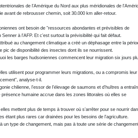
ptentrionales de l'Amérique du Nord aux plus méridionales de l'Améri
nie avant de rebrousser chemin, soit 30.000 km aller-retour.
oniennes ont besoin de "ressources abondantes et prévisibles de
enner à l'AFP. Et c'est surtout la prévisibilité qui fait défaut.
attribué au changement climatique a créé un déphasage entre la pério
e pic de disponibilité des insectes dont ils se nourrissent.
uoi les barges hudsoniennes commencent leur migration six jours pl
lles utilisent pour programmer leurs migrations, ou a compromis leur
cement", analyse-t-il.
gonie chilienne, l'essor de l'élevage de saumons et d'huîtres a entraî
ne présence humaine accrue dans les zones littorales où elles se
elles mettent plus de temps à trouver où s'arrêter pour se nourrir da
es étant plus rares car drainées pour les besoins de l'agriculture.
 à un type de changement, mais pas à toute une série de changemen