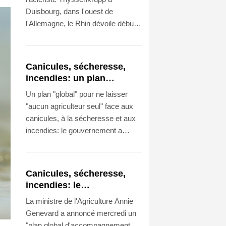
Duisbourg, dans l'ouest de
l'Allemagne, le Rhin dévoile début
août son lit en partie asséché, une
nouvelle réalité climatique qui vire
au casse-tête économique pour
Canicules, sécheresse,
une industrie allemande ébranlée.
incendies: un plan
"global" pour ne laisser
Un plan "global" pour ne laisser
aucun agriculteur "seul"
"aucun agriculteur seul" face aux
canicules, à la sécheresse et aux
incendies: le gouvernement a
répondu mercredi aux alertes
lancées par l'ensemble du monde
agricole, qui devra toutefois
Canicules, sécheresse,
attendre des estimations plus
incendies: le
précises des pertes pour calibrer
gouvernement annonce un
La ministre de l'Agriculture Annie
les aides.
plan pour ne laisser
Genevard a annoncé mercredi un
"aucun agriculteur seul"
"plan global d'accompagnement