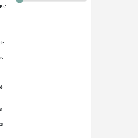
que
de
us
né
ns
ts