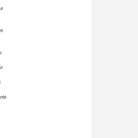
ur
et
e
st
t
anté
s