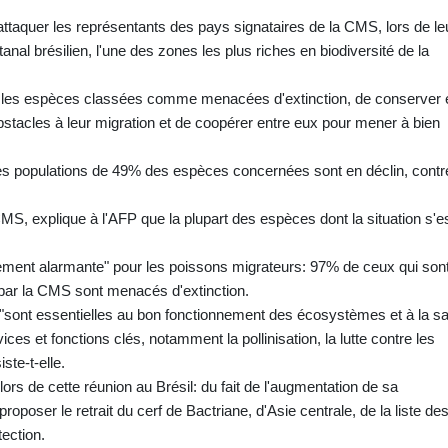
attaquer les représentants des pays signataires de la CMS, lors de le
l brésilien, l'une des zones les plus riches en biodiversité de la
ger les espèces classées comme menacées d'extinction, de conserver 
obstacles à leur migration et de coopérer entre eux pour mener à bien
es populations de 49% des espèces concernées sont en déclin, contr
S, explique à l'AFP que la plupart des espèces dont la situation s'e
lièrement alarmante" pour les poissons migrateurs: 97% de ceux qui son
s par la CMS sont menacés d'extinction.
sont essentielles au bon fonctionnement des écosystèmes et à la s
ces et fonctions clés, notamment la pollinisation, la lutte contre les
ste-t-elle.
lors de cette réunion au Brésil: du fait de l'augmentation de sa
proposer le retrait du cerf de Bactriane, d'Asie centrale, de la liste de
ection.