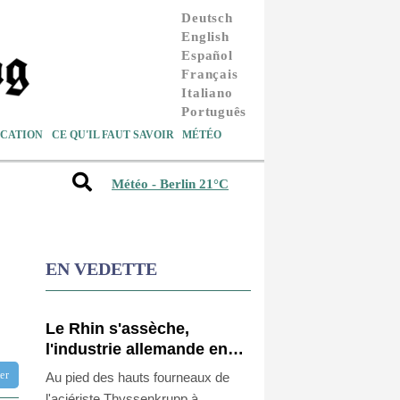
Deutsch
English
Español
Français
Italiano
Português
CATION
CE QU'IL FAUT SAVOIR
MÉTÉO
Météo - Berlin 21°C
EN VEDETTE
Le Rhin s'assèche,
l'industrie allemande en
quête de solutions
tter
Au pied des hauts fourneaux de
l'aciériste Thyssenkrupp à