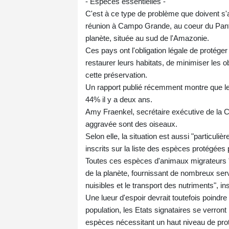
- Espèces essentielles -
C'est à ce type de problème que doivent s'
réunion à Campo Grande, au coeur du Pantana
planète, située au sud de l'Amazonie.
Ces pays ont l'obligation légale de proté
restaurer leurs habitats, de minimiser les 
cette préservation.
Un rapport publié récemment montre que l
44% il y a deux ans.
Amy Fraenkel, secrétaire exécutive de la CM
aggravée sont des oiseaux.
Selon elle, la situation est aussi "particu
inscrits sur la liste des espèces protégée
Toutes ces espèces d'animaux migrateurs "
de la planète, fournissant de nombreux servi
nuisibles et le transport des nutriments", insi
Une lueur d'espoir devrait toutefois poindre 
population, les Etats signataires se verront 
espèces nécessitant un haut niveau de prot