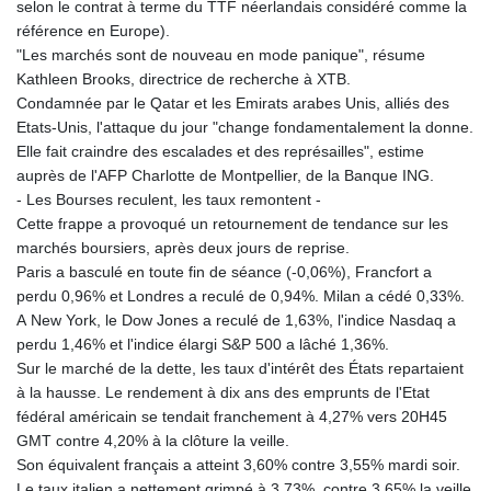
selon le contrat à terme du TTF néerlandais considéré comme la
référence en Europe).
"Les marchés sont de nouveau en mode panique", résume
Kathleen Brooks, directrice de recherche à XTB.
Condamnée par le Qatar et les Emirats arabes Unis, alliés des
Etats-Unis, l'attaque du jour "change fondamentalement la donne.
Elle fait craindre des escalades et des représailles", estime
auprès de l'AFP Charlotte de Montpellier, de la Banque ING.
- Les Bourses reculent, les taux remontent -
Cette frappe a provoqué un retournement de tendance sur les
marchés boursiers, après deux jours de reprise.
Paris a basculé en toute fin de séance (-0,06%), Francfort a
perdu 0,96% et Londres a reculé de 0,94%. Milan a cédé 0,33%.
A New York, le Dow Jones a reculé de 1,63%, l'indice Nasdaq a
perdu 1,46% et l'indice élargi S&P 500 a lâché 1,36%.
Sur le marché de la dette, les taux d'intérêt des États repartaient
à la hausse. Le rendement à dix ans des emprunts de l'Etat
fédéral américain se tendait franchement à 4,27% vers 20H45
GMT contre 4,20% à la clôture la veille.
Son équivalent français a atteint 3,60% contre 3,55% mardi soir.
Le taux italien a nettement grimpé à 3,73%, contre 3,65% la veille