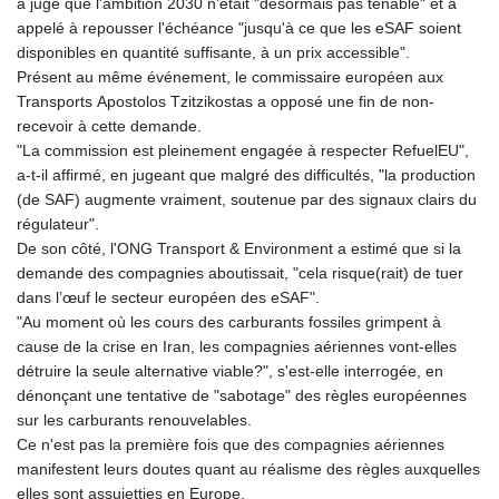
a jugé que l'ambition 2030 n'était "désormais pas tenable" et a
appelé à repousser l'échéance "jusqu'à ce que les eSAF soient
disponibles en quantité suffisante, à un prix accessible".
Présent au même événement, le commissaire européen aux
Transports Apostolos Tzitzikostas a opposé une fin de non-
recevoir à cette demande.
"La commission est pleinement engagée à respecter RefuelEU",
a-t-il affirmé, en jugeant que malgré des difficultés, "la production
(de SAF) augmente vraiment, soutenue par des signaux clairs du
régulateur".
De son côté, l'ONG Transport & Environment a estimé que si la
demande des compagnies aboutissait, "cela risque(rait) de tuer
dans l’œuf le secteur européen des eSAF".
"Au moment où les cours des carburants fossiles grimpent à
cause de la crise en Iran, les compagnies aériennes vont-elles
détruire la seule alternative viable?", s'est-elle interrogée, en
dénonçant une tentative de "sabotage" des règles européennes
sur les carburants renouvelables.
Ce n'est pas la première fois que des compagnies aériennes
manifestent leurs doutes quant au réalisme des règles auxquelles
elles sont assujetties en Europe.