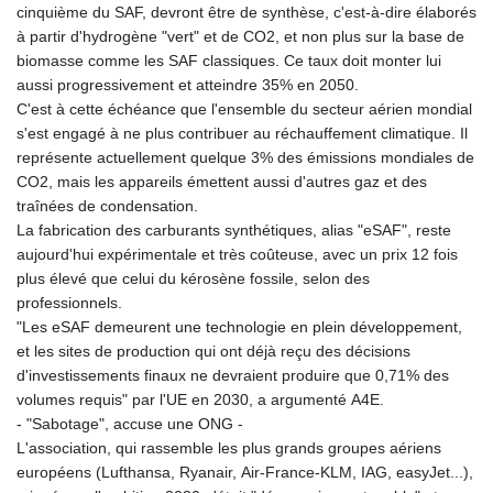
cinquième du SAF, devront être de synthèse, c'est-à-dire élaborés
à partir d'hydrogène "vert" et de CO2, et non plus sur la base de
biomasse comme les SAF classiques. Ce taux doit monter lui
aussi progressivement et atteindre 35% en 2050.
C'est à cette échéance que l'ensemble du secteur aérien mondial
s'est engagé à ne plus contribuer au réchauffement climatique. Il
représente actuellement quelque 3% des émissions mondiales de
CO2, mais les appareils émettent aussi d'autres gaz et des
traînées de condensation.
La fabrication des carburants synthétiques, alias "eSAF", reste
aujourd'hui expérimentale et très coûteuse, avec un prix 12 fois
plus élevé que celui du kérosène fossile, selon des
professionnels.
"Les eSAF demeurent une technologie en plein développement,
et les sites de production qui ont déjà reçu des décisions
d'investissements finaux ne devraient produire que 0,71% des
volumes requis" par l'UE en 2030, a argumenté A4E.
- "Sabotage", accuse une ONG -
L'association, qui rassemble les plus grands groupes aériens
européens (Lufthansa, Ryanair, Air-France-KLM, IAG, easyJet...),