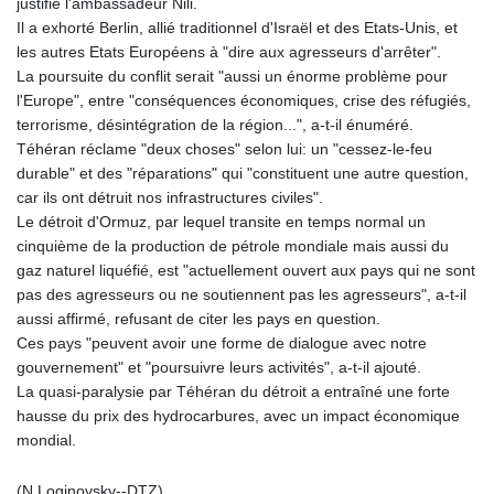
justifié l'ambassadeur Nili.
Il a exhorté Berlin, allié traditionnel d'Israël et des Etats-Unis, et
les autres Etats Européens à "dire aux agresseurs d'arrêter".
La poursuite du conflit serait "aussi un énorme problème pour
l'Europe", entre "conséquences économiques, crise des réfugiés,
terrorisme, désintégration de la région...", a-t-il énuméré.
Téhéran réclame "deux choses" selon lui: un "cessez-le-feu
durable" et des "réparations" qui "constituent une autre question,
car ils ont détruit nos infrastructures civiles".
Le détroit d'Ormuz, par lequel transite en temps normal un
cinquième de la production de pétrole mondiale mais aussi du
gaz naturel liquéfié, est "actuellement ouvert aux pays qui ne sont
pas des agresseurs ou ne soutiennent pas les agresseurs", a-t-il
aussi affirmé, refusant de citer les pays en question.
Ces pays "peuvent avoir une forme de dialogue avec notre
gouvernement" et "poursuivre leurs activités", a-t-il ajouté.
La quasi-paralysie par Téhéran du détroit a entraîné une forte
hausse du prix des hydrocarbures, avec un impact économique
mondial.
(N.Loginovsky--DTZ)