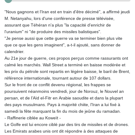
"Nous gagnons et l'Iran est en train d'être décimé", a affirmé jeudi
M. Netanyahu, lors d'une conférence de presse télévisée,
assurant que Téhéran n'a plus "la capacité d'enrichir de
l'uranium" ni "de produire des missiles balistiques".
"Je pense aussi que cette guerre va se terminer bien plus vite
que ce que les gens imaginent", a-t-il ajouté, sans donner de
calendrier.
Au 21e jour de guerre, ces propos perçus comme rassurants ont
calmé les marchés. Wall Street a terminé en baisse modérée et
les prix du pétrole sont repartis en légère baisse, le baril de Brent,
référence internationale, tournant autour de 107 dollars.
Sur le front de ce conflit devenu régional, les frappes se
poursuivent néanmoins vendredi, jour de Norouz, le Nouvel an
persan, et de l'Aïd el-Fitr en Arabie saoudite et dans la plupart
des pays musulmans. Pays à majorité chiite, l'Iran a lui fixé à
samedi la fête marquant la fin du mois de jeûne du ramadan.
- Raffinerie ciblée au Koweït -
Le Golfe est lui encore ciblé par des tirs de missiles et de drones.
Les Emirats arabes unis ont dit répondre à des attaques de