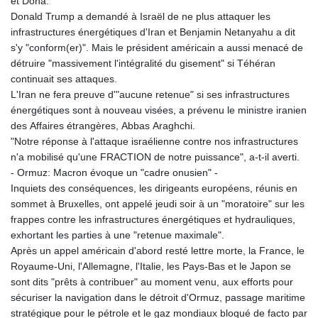
et Doha.
Donald Trump a demandé à Israël de ne plus attaquer les
infrastructures énergétiques d'Iran et Benjamin Netanyahu a dit
s'y "conform(er)". Mais le président américain a aussi menacé de
détruire "massivement l'intégralité du gisement" si Téhéran
continuait ses attaques.
L'Iran ne fera preuve d'"aucune retenue" si ses infrastructures
énergétiques sont à nouveau visées, a prévenu le ministre iranien
des Affaires étrangères, Abbas Araghchi.
"Notre réponse à l'attaque israélienne contre nos infrastructures
n'a mobilisé qu'une FRACTION de notre puissance", a-t-il averti.
- Ormuz: Macron évoque un "cadre onusien" -
Inquiets des conséquences, les dirigeants européens, réunis en
sommet à Bruxelles, ont appelé jeudi soir à un "moratoire" sur les
frappes contre les infrastructures énergétiques et hydrauliques,
exhortant les parties à une "retenue maximale".
Après un appel américain d'abord resté lettre morte, la France, le
Royaume-Uni, l'Allemagne, l'Italie, les Pays-Bas et le Japon se
sont dits "prêts à contribuer" au moment venu, aux efforts pour
sécuriser la navigation dans le détroit d'Ormuz, passage maritime
stratégique pour le pétrole et le gaz mondiaux bloqué de facto par