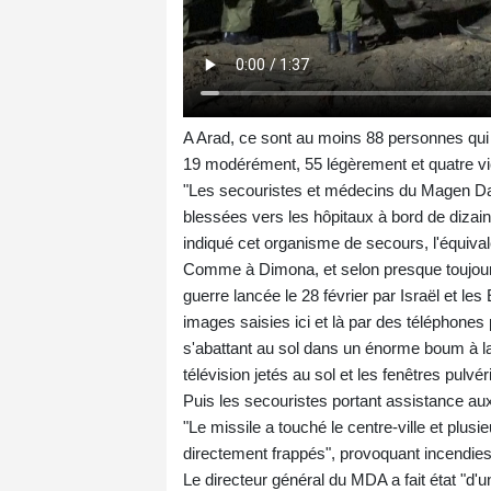
A Arad, ce sont au moins 88 personnes qui 
19 modérément, 55 légèrement et quatre vic
"Les secouristes et médecins du Magen Da
blessées vers les hôpitaux à bord de dizai
indiqué cet organisme de secours, l'équival
Comme à Dimona, et selon presque toujours
guerre lancée le 28 février par Israël et le
images saisies ici et là par des téléphones
s'abattant au sol dans un énorme boum à la 
télévision jetés au sol et les fenêtres pulvér
Puis les secouristes portant assistance au
"Le missile a touché le centre-ville et plus
directement frappés", provoquant incendies 
Le directeur général du MDA a fait état "d