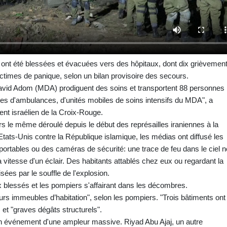
ont été blessées et évacuées vers des hôpitaux, dont dix grièvement
times de panique, selon un bilan provisoire des secours.
vid Adom (MDA) prodiguent des soins et transportent 88 personnes
nes d'ambulances, d'unités mobiles de soins intensifs du MDA", a
ent israélien de la Croix-Rouge.
 le même déroulé depuis le début des représailles iraniennes à la
s Etats-Unis contre la République islamique, les médias ont diffusé les
 portables ou des caméras de sécurité: une trace de feu dans le ciel n
vitesse d'un éclair. Des habitants attablés chez eux ou regardant la
isées par le souffle de l'explosion.
x blessés et les pompiers s'affairant dans les décombres.
ieurs immeubles d’habitation", selon les pompiers. "Trois bâtiments ont
et "graves dégâts structurels".
'un événement d'une ampleur massive. Riyad Abu Ajaj, un autre