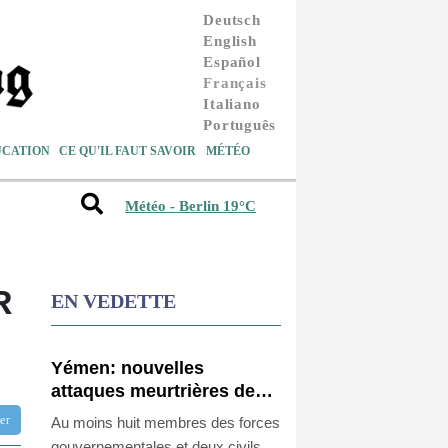
Deutsch
English
Español
Français
Italiano
Português
UCATION
CE QU'IL FAUT SAVOIR
MÉTÉO
Météo - Berlin 19°C
R
EN VEDETTE
Yémen: nouvelles
attaques meurtrières des
rebelles houthis dans une
tter
Au moins huit membres des forces
région pétrolifère
gouvernementales et deux civils