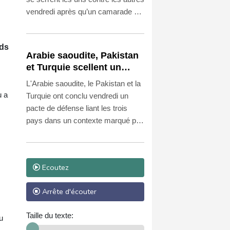
vendredi après qu’un camarade de
classe de 14 ans est entré dans
leur établissement armé d'un
rds
pistolet et a abattu au moins cinq
Arabie saoudite, Pakistan
membres du personnel scolaire.
et Turquie scellent un
pacte de défense en pleine
L'Arabie saoudite, le Pakistan et la
guerre au Moyen-Orient
u a
Turquie ont conclu vendredi un
pacte de défense liant les trois
pays dans un contexte marqué par
des attaques contre le royaume
saoudien et la guerre au Moyen-
Orient.
Ecoutez
Arrête d'écouter
Taille du texte:
u