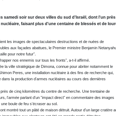
s samedi soir sur deux villes du sud d'Israël, dont l'un près
nucléaire, faisant plus d'une centaine de blessés et de lou
aient les images de spectaculaires destructions et de nuées de
eubles aux façades abattues, le Premier ministre Benjamin Netanyah
aille pour notre futur".
pper nos ennemis sur tous les fronts", a-t-il affirmé.
ée la ville stratégique de Dimona, connue pour abriter notamment le
imon Peres, une installation nucléaire à des fins de recherche qui,
ée dans la production d'armes nucléaires au cours des dernières
à près de cinq kilomètres du centre de recherche. Une trentaine de
rs, l'armée parlant d'un "impact direct" en commentaire des images
 une boule de feu s'écraser au sol.
 ont montré tout un pâté de maison détruit. Autour d'un large cratère a