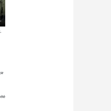
,
oir
 été