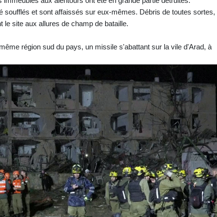
es immeubles aux alentours ont été en grande partie détruites.
é soufflés et sont affaissés sur eux-mêmes. Débris de toutes sortes,
 le site aux allures de champ de bataille.
même région sud du pays, un missile s'abattant sur la vile d'Arad, à