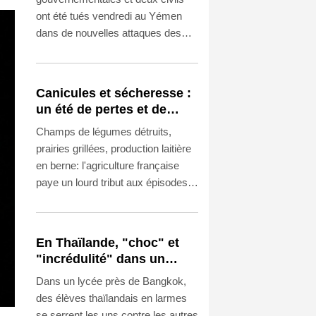
ont été tués vendredi au Yémen
dans de nouvelles attaques des
rebelles houthis dans une province
riche en pétrole, au lendemain des
frappes les plus meurtrières depuis
Canicules et sécheresse :
la trêve de 2022.
un été de pertes et de
désespoir pour
Champs de légumes détruits,
l'agriculture
prairies grillées, production laitière
en berne: l'agriculture française
paye un lourd tribut aux épisodes
caniculaires qui s'ajoutent à une
sécheresse inédite, entre autres
facteurs. La récolte de maïs, par
En Thaïlande, "choc" et
exemple, est attendue au plus bas
"incrédulité" dans un
depuis 1980.
lycée après une fusillade
Dans un lycée près de Bangkok,
mortelle
des élèves thaïlandais en larmes
se serrent les uns contre les autres