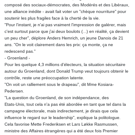
composé des sociaux-démocrates, des Modérés et des Libéraux,
une alliance inédite - avait fait voter un "chèque nourriture" pour
soutenir les plus fragiles face à la cherté de la vie.
"Pour l'instant, je n'ai pas vraiment l'impression de galérer, mais
c'est surtout parce que j'ai deux boulots (...) en réalité, ça devient
un peu cher", déplore Anders Hemrich, un jeune Danois de 21
ans. "On le voit clairement dans les prix: ça monte, ça ne
redescend pas."
- Groenland -
Pour les quelque 4,3 millions d'électeurs, la situation sécuritaire
autour du Groenland, dont Donald Trump veut toujours obtenir le
contrôle, reste une préoccupation latente.
"On voit un ralliement sous le drapeau", dit Mme Kosiara-
Pedersen.
"La question du Groenland, de son indépendance, des
Etats‑Unis, tout cela n'a pas été abordée en tant que tel dans la
campagne électorale, mais indirectement, je dirais que cela
influence le regard sur le leadership", explique la politologue.
Cela favorise Mette Frederiksen et Lars Løkke Rasmussen,
ministre des Affaires étrangères qui a été deux fois Premier