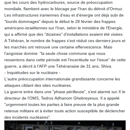
que les cours des hydrocarbures, source de préoccupation
mondiale, flambent avec le blocage par l'Iran du détroit d'Ormuz.
Les infrastructures iraniennes d'eau et d'énergie ont déjà subi de
"lourds dommages" depuis le début le 28 février des frappes
américano-israéliennes sur l'Iran, selon le ministère de l'Energie,
qui a affirmé que des "dizaines" d'installations avaient été visées.
A Téhéran, le nombre de frappes s'est réduit ces derniers jours et
les marchés ont retrouvé une certaine effervescence. Mais
l'angoisse domine: "la seule chose commune que nous
ressentons dans cette période est l'incertitude sur l'issue" de cette
guerre, a décrit à l'AFP une Téhéranaise de 31 ans, Shiva.
- Inquiétudes sur le nucléaire -
L'autre préoccupation internationale grandissante concerne les
attaques ciblant des sites nucléaires.
La guerre entre dans une "phase périlleuse", s'est alarmé sur X le
directeur de l'OMS, Tedros Adhanom Ghebreyesus. Il a appelé
"urgemment toutes les parties à faire preuve de la plus grande
retenue militaire et à éviter toute action susceptible de déclencher
des incidents nucléaires".