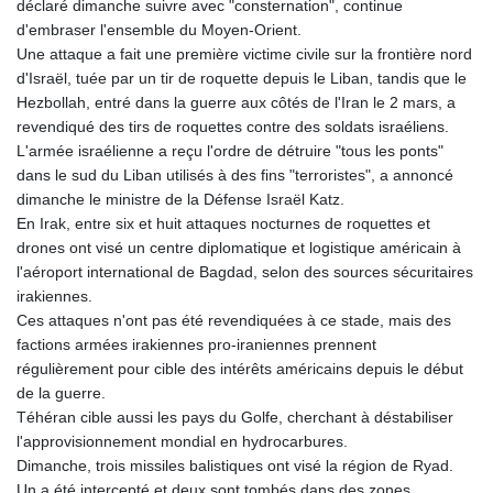
déclaré dimanche suivre avec "consternation", continue
d'embraser l'ensemble du Moyen-Orient.
Une attaque a fait une première victime civile sur la frontière nord
d'Israël, tuée par un tir de roquette depuis le Liban, tandis que le
Hezbollah, entré dans la guerre aux côtés de l'Iran le 2 mars, a
revendiqué des tirs de roquettes contre des soldats israéliens.
L'armée israélienne a reçu l'ordre de détruire "tous les ponts"
dans le sud du Liban utilisés à des fins "terroristes", a annoncé
dimanche le ministre de la Défense Israël Katz.
En Irak, entre six et huit attaques nocturnes de roquettes et
drones ont visé un centre diplomatique et logistique américain à
l'aéroport international de Bagdad, selon des sources sécuritaires
irakiennes.
Ces attaques n'ont pas été revendiquées à ce stade, mais des
factions armées irakiennes pro-iraniennes prennent
régulièrement pour cible des intérêts américains depuis le début
de la guerre.
Téhéran cible aussi les pays du Golfe, cherchant à déstabiliser
l'approvisionnement mondial en hydrocarbures.
Dimanche, trois missiles balistiques ont visé la région de Ryad.
Un a été intercepté et deux sont tombés dans des zones