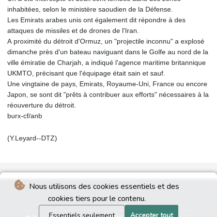
inhabitées, selon le ministère saoudien de la Défense.
Les Emirats arabes unis ont également dit répondre à des
attaques de missiles et de drones de l'Iran.
A proximité du détroit d'Ormuz, un "projectile inconnu" a explosé
dimanche près d'un bateau naviguant dans le Golfe au nord de la
ville émiratie de Charjah, a indiqué l'agence maritime britannique
UKMTO, précisant que l'équipage était sain et sauf.
Une vingtaine de pays, Emirats, Royaume-Uni, France ou encore
Japon, se sont dit "prêts à contribuer aux efforts" nécessaires à la
réouverture du détroit.
burx-cf/anb
(Y.Leyard--DTZ)
Nous utilisons des cookies essentiels et des
cookies tiers pour le contenu.
Essentiels seulement
Accepter tout