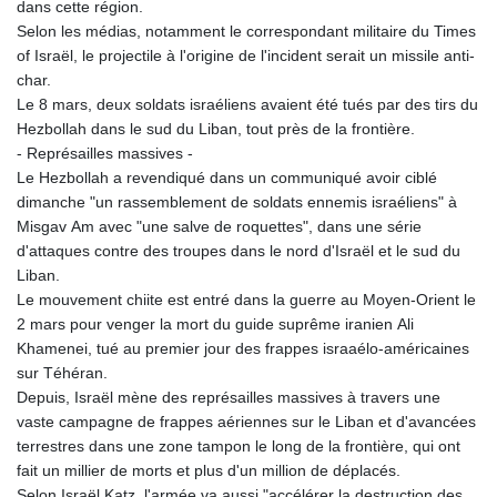
dans cette région.
Selon les médias, notamment le correspondant militaire du Times
of Israël, le projectile à l'origine de l'incident serait un missile anti-
char.
Le 8 mars, deux soldats israéliens avaient été tués par des tirs du
Hezbollah dans le sud du Liban, tout près de la frontière.
- Représailles massives -
Le Hezbollah a revendiqué dans un communiqué avoir ciblé
dimanche "un rassemblement de soldats ennemis israéliens" à
Misgav Am avec "une salve de roquettes", dans une série
d'attaques contre des troupes dans le nord d'Israël et le sud du
Liban.
Le mouvement chiite est entré dans la guerre au Moyen-Orient le
2 mars pour venger la mort du guide suprême iranien Ali
Khamenei, tué au premier jour des frappes israaélo-américaines
sur Téhéran.
Depuis, Israël mène des représailles massives à travers une
vaste campagne de frappes aériennes sur le Liban et d'avancées
terrestres dans une zone tampon le long de la frontière, qui ont
fait un millier de morts et plus d'un million de déplacés.
Selon Israël Katz, l'armée va aussi "accélérer la destruction des