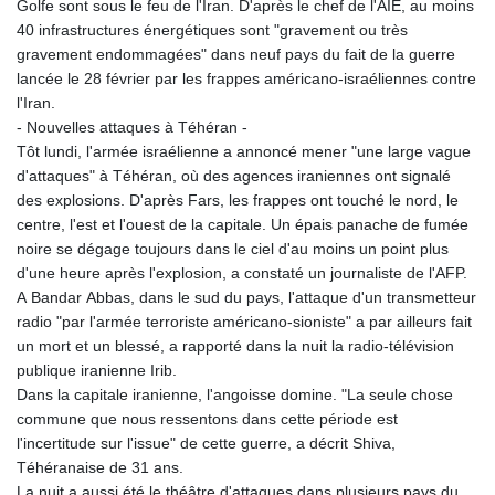
Golfe sont sous le feu de l'Iran. D'après le chef de l'AIE, au moins
40 infrastructures énergétiques sont "gravement ou très
gravement endommagées" dans neuf pays du fait de la guerre
lancée le 28 février par les frappes américano-israéliennes contre
l'Iran.
- Nouvelles attaques à Téhéran -
Tôt lundi, l'armée israélienne a annoncé mener "une large vague
d'attaques" à Téhéran, où des agences iraniennes ont signalé
des explosions. D'après Fars, les frappes ont touché le nord, le
centre, l'est et l'ouest de la capitale. Un épais panache de fumée
noire se dégage toujours dans le ciel d'au moins un point plus
d'une heure après l'explosion, a constaté un journaliste de l'AFP.
A Bandar Abbas, dans le sud du pays, l'attaque d'un transmetteur
radio "par l'armée terroriste américano-sioniste" a par ailleurs fait
un mort et un blessé, a rapporté dans la nuit la radio-télévision
publique iranienne Irib.
Dans la capitale iranienne, l'angoisse domine. "La seule chose
commune que nous ressentons dans cette période est
l'incertitude sur l'issue" de cette guerre, a décrit Shiva,
Téhéranaise de 31 ans.
La nuit a aussi été le théâtre d'attaques dans plusieurs pays du