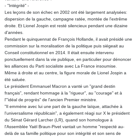
- "Intégrité" -
Les leçons de son échec en 2002 ont été largement analysées:
dispersion de la gauche, campagne ratée, montée de l'extrême
droite. Et Lionel Jospin est resté silencieux pendant une dizaine
d'années.
Pendant le quinquennat de François Hollande, il avait présidé une
commission sur la moralisation de la politique puis siégeait au
Conseil constitutionnel en 2014. Il était ensuite intervenu
ponctuellement dans la vie publique, en particulier pour dénoncer
les alliances du Parti socialiste avec La France insoumise.
Même à droite et au centre, la figure morale de Lionel Jospin a
été saluée.
Le président Emmanuel Macron a vanté un "grand destin
français", rendant hommage à la "rigueur", au "courage" et à
l'"idéal de progrès" de l'ancien Premier ministre.
"Il emmène avec lui une part de la gauche laïque, attachée à
l'universalisme républicain", a également réagi sur X le président
du Sénat Gérard Larcher (LR), quand son homologue à
l'Assemblée Yaël Braun-Pivet vantait un homme "respecté au-
delà de sa famille politique pour son intégrité et son sens de