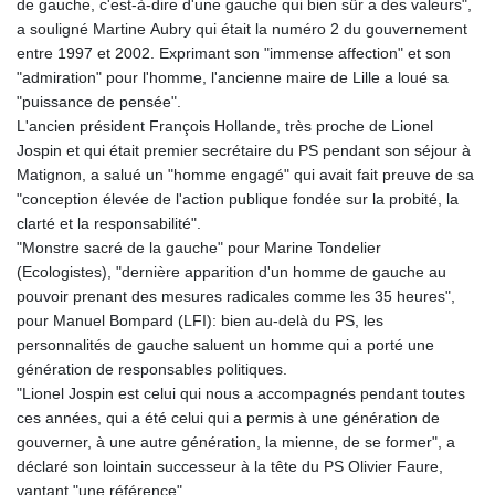
de gauche, c'est-à-dire d'une gauche qui bien sûr a des valeurs",
a souligné Martine Aubry qui était la numéro 2 du gouvernement
entre 1997 et 2002. Exprimant son "immense affection" et son
"admiration" pour l'homme, l'ancienne maire de Lille a loué sa
"puissance de pensée".
L'ancien président François Hollande, très proche de Lionel
Jospin et qui était premier secrétaire du PS pendant son séjour à
Matignon, a salué un "homme engagé" qui avait fait preuve de sa
"conception élevée de l'action publique fondée sur la probité, la
clarté et la responsabilité".
"Monstre sacré de la gauche" pour Marine Tondelier
(Ecologistes), "dernière apparition d'un homme de gauche au
pouvoir prenant des mesures radicales comme les 35 heures",
pour Manuel Bompard (LFI): bien au-delà du PS, les
personnalités de gauche saluent un homme qui a porté une
génération de responsables politiques.
"Lionel Jospin est celui qui nous a accompagnés pendant toutes
ces années, qui a été celui qui a permis à une génération de
gouverner, à une autre génération, la mienne, de se former", a
déclaré son lointain successeur à la tête du PS Olivier Faure,
vantant "une référence".