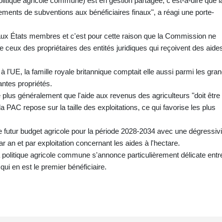
olitique agricole commune) est en gestion partagée, c'est-à-dire que l
ments de subventions aux bénéficiaires finaux", a réagi une porte-
 aux États membres et c'est pour cette raison que la Commission ne
e ceux des propriétaires des entités juridiques qui reçoivent des aide
'UE, la famille royale britannique comptait elle aussi parmi les gra
antes propriétés.
lus généralement que l'aide aux revenus des agriculteurs "doit être
la PAC repose sur la taille des exploitations, ce qui favorise les plus
e futur budget agricole pour la période 2028-2034 avec une dégressivi
 an et par exploitation concernant les aides à l'hectare.
la politique agricole commune s'annonce particulièrement délicate entr
ui en est le premier bénéficiaire.