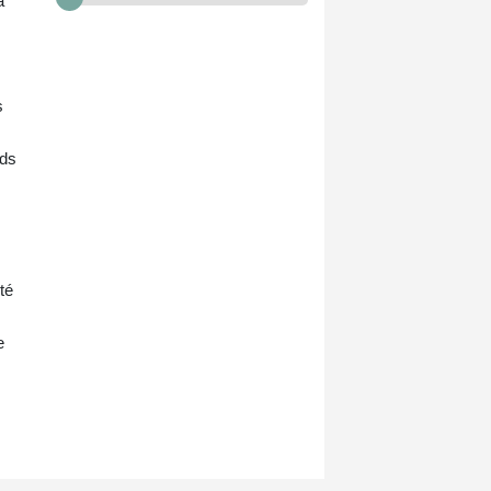
a
s
nds
té
e