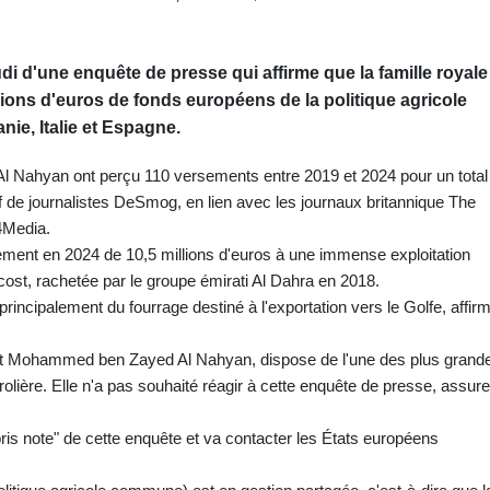
i d'une enquête de presse qui affirme que la famille royale
llions d'euros de fonds européens de la politique agricole
e, Italie et Espagne.
le Al Nahyan ont perçu 110 versements entre 2019 et 2024 pour un total
tif de journalistes DeSmog, en lien avec les journaux britannique The
4Media.
ment en 2024 de 10,5 millions d'euros à une immense exploitation
ost, rachetée par le groupe émirati Al Dahra en 2018.
rincipalement du fourrage destiné à l'exportation vers le Golfe, affir
ident Mohammed ben Zayed Al Nahyan, dispose de l'une des plus grand
rolière. Elle n'a pas souhaité réagir à cette enquête de presse, assure
is note" de cette enquête et va contacter les États européens