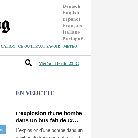
Deutsch
English
Español
Français
Italiano
Português
UCATION
CE QU'IL FAUT SAVOIR
MÉTÉO
Météo - Berlin 23°C
EN VEDETTE
L'explosion d'une bombe
dans un bus fait deux
morts près de Damas
tter
L'explosion d'une bombe dans un
minibus de transport public a fait