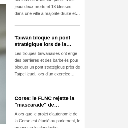
jeudi deux morts et 13 blessés
dans une ville à majorité druze et
chrétienne près de Damas, a
rapporté l'agence de presse
officielle syrienne, citant le
Taïwan bloque un pont
ministère de la Santé.
stratégique lors de la
simulation d'une invasion
Les troupes taïwanaises ont érigé
par la Chine
des barrières et des barbelés pour
bloquer un pont stratégique près de
Taïpei jeudi, lors d'un exercice
simulant une invasion par la Chine,
qui visait à bloquer l'accès à la
capitale.
Corse: le FLNC rejette la
"mascarade" de
l'autonomie et menace les
Alors que le projet d'autonomie de
"envahisseurs" venant
la Corse est étudié au parlement, le
vivre sur l'île
groupuscule clandestin