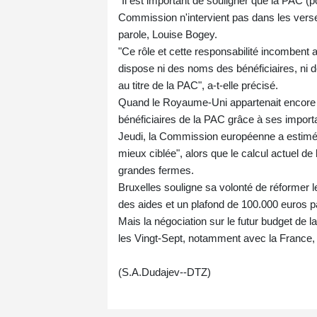
"Il est important de souligner que la PAC (p
Commission n'intervient pas dans les verse
parole, Louise Bogey.
"Ce rôle et cette responsabilité incombent
dispose ni des noms des bénéficiaires, ni d
au titre de la PAC", a-t-elle précisé.
Quand le Royaume-Uni appartenait encore à l
bénéficiaires de la PAC grâce à ses import
Jeudi, la Commission européenne a estimé p
mieux ciblée", alors que le calcul actuel de 
grandes fermes.
Bruxelles souligne sa volonté de réformer l
des aides et un plafond de 100.000 euros par
Mais la négociation sur le futur budget de 
les Vingt-Sept, notamment avec la France, q
(S.A.Dudajev--DTZ)