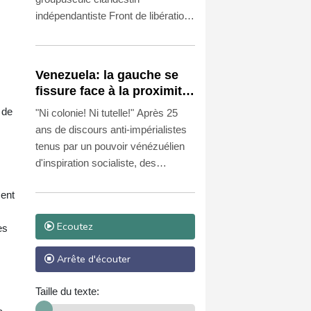
indépendantiste Front de libération
nationale corse - Union des
Combattants (FLNC-UC) l'a
vivement rejeté ainsi que tous ses
Venezuela: la gauche se
soutiens, menaçant également les
fissure face à la proximité
"envahisseurs" non-corses sur l'île.
avec les Etats-Unis
 de
"Ni colonie! Ni tutelle!" Après 25
ans de discours anti-impérialistes
tenus par un pouvoir vénézuélien
d'inspiration socialiste, des
militants de gauche s'indignent du
ment
changement de cap, Caracas
collaborant désormais étroitement
Ecoutez
es
avec les Etats-Unis.
Arrête d'écouter
Taille du texte: