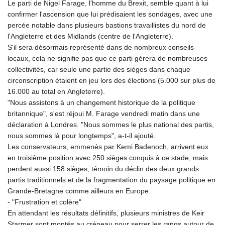
Le parti de Nigel Farage, l'homme du Brexit, semble quant à lui
confirmer l'ascension que lui prédisaient les sondages, avec une
percée notable dans plusieurs bastions travaillistes du nord de
l'Angleterre et des Midlands (centre de l'Angleterre).
S'il sera désormais représenté dans de nombreux conseils
locaux, cela ne signifie pas que ce parti gérera de nombreuses
collectivités, car seule une partie des sièges dans chaque
circonscription étaient en jeu lors des élections (5.000 sur plus de
16.000 au total en Angleterre).
"Nous assistons à un changement historique de la politique
britannique", s'est réjoui M. Farage vendredi matin dans une
déclaration à Londres. "Nous sommes le plus national des partis,
nous sommes là pour longtemps", a-t-il ajouté.
Les conservateurs, emmenés par Kemi Badenoch, arrivent eux
en troisième position avec 250 sièges conquis à ce stade, mais
perdent aussi 158 sièges, témoin du déclin des deux grands
partis traditionnels et de la fragmentation du paysage politique en
Grande-Bretagne comme ailleurs en Europe.
- "Frustration et colère"
En attendant les résultats définitifs, plusieurs ministres de Keir
Starmer sont montés au créneau pour serrer les rangs autour de