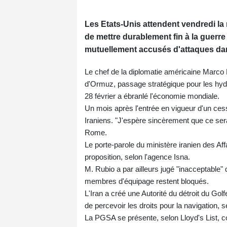
Les Etats-Unis attendent vendredi la 
de mettre durablement fin à la guerr
mutuellement accusés d'attaques dans
Le chef de la diplomatie américaine Marco Rub
d'Ormuz, passage stratégique pour les hydr
28 février a ébranlé l'économie mondiale.
Un mois après l'entrée en vigueur d'un cess
Iraniens. "J'espère sincèrement que ce sera u
Rome.
Le porte-parole du ministère iranien des Af
proposition, selon l'agence Isna.
M. Rubio a par ailleurs jugé "inacceptable" q
membres d'équipage restent bloqués.
L'Iran a créé une Autorité du détroit du Go
de percevoir les droits pour la navigation, se
La PGSA se présente, selon Lloyd's List, c