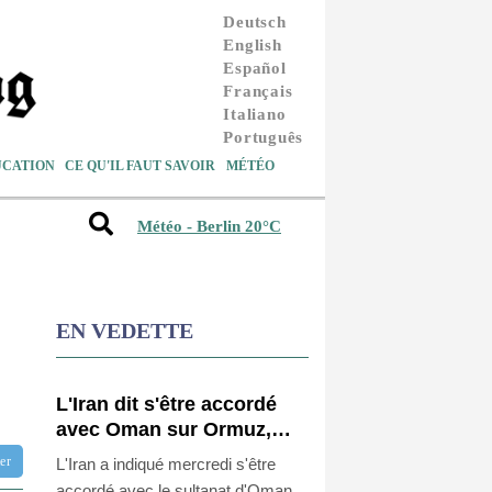
Deutsch
English
Español
Français
Italiano
Português
UCATION
CE QU'IL FAUT SAVOIR
MÉTÉO
Météo - Berlin 20°C
EN VEDETTE
L'Iran dit s'être accordé
avec Oman sur Ormuz,
mais la réouverture
tter
L'Iran a indiqué mercredi s'être
dépendra de Washington
accordé avec le sultanat d'Oman