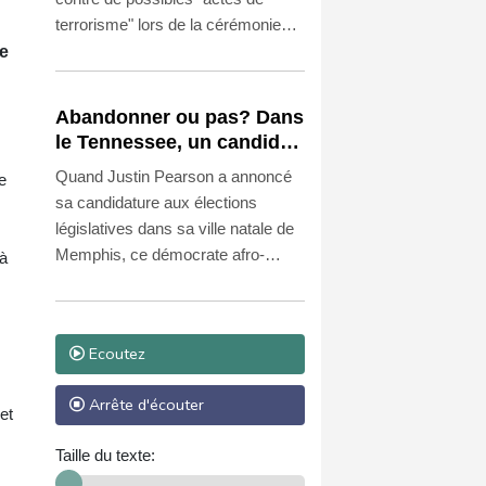
terrorisme" lors de la cérémonie
d'investiture du nouveau président
ue
Abelardo de la Espriella, prévue
vendredi à Cali, ville du sud-ouest
Abandonner ou pas? Dans
récemment touchée par des
le Tennessee, un candidat
attentats de la guérilla.
démocrate victime du
Quand Justin Pearson a annoncé
e
redécoupage électoral
sa candidature aux élections
législatives dans sa ville natale de
Memphis, ce démocrate afro-
 à
américain n'imaginait pas devoir
faire campagne à plus de 300
kilomètres de là, dans le comté où
Ecoutez
est né le Ku Klux Klan.
Arrête d'écouter
et
Taille du texte: