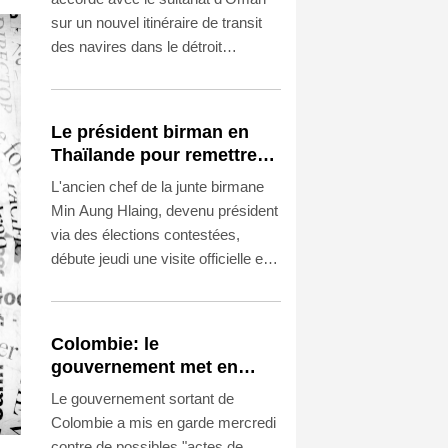
sur un nouvel itinéraire de transit
des navires dans le détroit
d'Ormuz, dont ils sont tous deux
riverains et qui est au coeur des
tensions avec les Etats-Unis.
Le président birman en
Thaïlande pour remettre
son pays sur la scène
L'ancien chef de la junte birmane
diplomatique
Min Aung Hlaing, devenu président
via des élections contestées,
débute jeudi une visite officielle en
Thaïlande, un allié de choix dans
sa quête de réhabilitation
diplomatique.
Colombie: le
gouvernement met en
garde contre de possibles
Le gouvernement sortant de
"actes terroristes" lors de
Colombie a mis en garde mercredi
l'investiture du président
contre de possibles "actes de