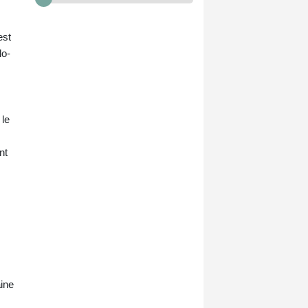
est
lo-
 le
nt
aine