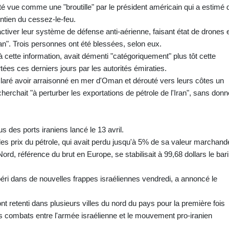
té vue comme une "broutille" par le président américain qui a estimé 
ntien du cessez-le-feu.
tiver leur système de défense anti-aérienne, faisant état de drones 
an". Trois personnes ont été blessées, selon eux.
à cette information, avait démenti "catégoriquement" plus tôt cette
ées ces derniers jours par les autorités émiraties.
éclaré avoir arraisonné en mer d'Oman et dérouté vers leurs côtes un
 cherchait "à perturber les exportations de pétrole de l'Iran", sans donn
 des ports iraniens lancé le 13 avril.
 des prix du pétrole, qui avait perdu jusqu'à 5% de sa valeur marchand
rd, référence du brut en Europe, se stabilisait à 99,68 dollars le bari
 péri dans de nouvelles frappes israéliennes vendredi, a annoncé le
ont retenti dans plusieurs villes du nord du pays pour la première fois
es combats entre l'armée israélienne et le mouvement pro-iranien