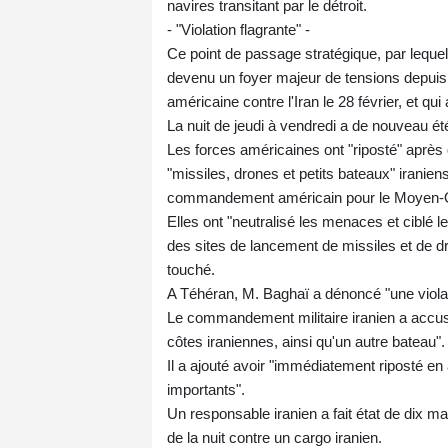
navires transitant par le détroit.
- "Violation flagrante" -
Ce point de passage stratégique, par leque
devenu un foyer majeur de tensions depuis 
américaine contre l'Iran le 28 février, et qui
La nuit de jeudi à vendredi a de nouveau é
Les forces américaines ont "riposté" après 
"missiles, drones et petits bateaux" iraniens
commandement américain pour le Moyen-Or
Elles ont "neutralisé les menaces et ciblé le
des sites de lancement de missiles et de dro
touché.
A Téhéran, M. Baghaï a dénoncé "une violatio
Le commandement militaire iranien a accusé 
côtes iraniennes, ainsi qu'un autre bateau".
Il a ajouté avoir "immédiatement riposté en 
importants".
Un responsable iranien a fait état de dix m
de la nuit contre un cargo iranien.