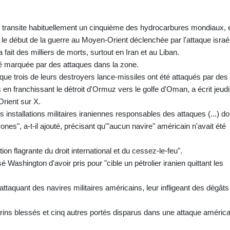
l transite habituellement un cinquième des hydrocarbures mondiaux, 
le début de la guerre au Moyen-Orient déclenchée par l'attaque israé
 a fait des milliers de morts, surtout en Iran et au Liban.
té marquée par des attaques dans la zone.
que trois de leurs destroyers lance-missiles ont été attaqués par des
 en franchissant le détroit d'Ormuz vers le golfe d'Oman, a écrit jeudi
ient sur X.
s installations militaires iraniennes responsables des attaques (...) do
nes", a-t-il ajouté, précisant qu'"aucun navire" américain n'avait été
n flagrante du droit international et du cessez-le-feu".
Washington d'avoir pris pour "cible un pétrolier iranien quittant les
attaquant des navires militaires américains, leur infligeant des dégâts
arins blessés et cinq autres portés disparus dans une attaque améric