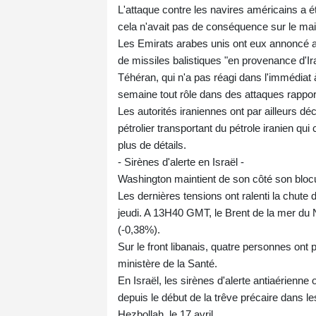
L'attaque contre les navires américains a é
cela n'avait pas de conséquence sur le mai
Les Emirats arabes unis ont eux annoncé ac
de missiles balistiques "en provenance d'Ir
Téhéran, qui n'a pas réagi dans l'immédiat 
semaine tout rôle dans des attaques rapport
Les autorités iraniennes ont par ailleurs d
pétrolier transportant du pétrole iranien qui
plus de détails.
- Sirènes d'alerte en Israël -
Washington maintient de son côté son blocus
Les dernières tensions ont ralenti la chute
jeudi. A 13H40 GMT, le Brent de la mer du No
(-0,38%).
Sur le front libanais, quatre personnes ont
ministère de la Santé.
En Israël, les sirènes d'alerte antiaérienne 
depuis le début de la trêve précaire dans l
Hezbollah, le 17 avril.