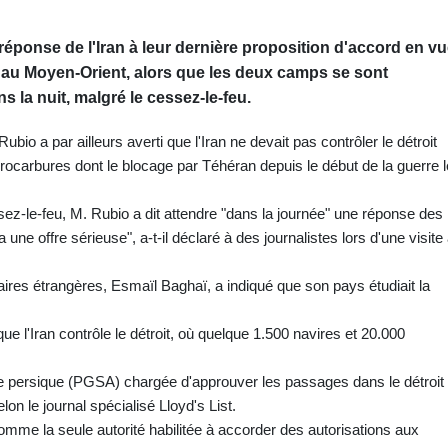
réponse de l'Iran à leur dernière proposition d'accord en v
e au Moyen-Orient, alors que les deux camps se sont
 la nuit, malgré le cessez-le-feu.
io a par ailleurs averti que l'Iran ne devait pas contrôler le détroit
ocarbures dont le blocage par Téhéran depuis le début de la guerre l
ez-le-feu, M. Rubio a dit attendre "dans la journée" une réponse des
ne offre sérieuse", a-t-il déclaré à des journalistes lors d'une visite
faires étrangères, Esmaïl Baghaï, a indiqué que son pays étudiait la
ue l'Iran contrôle le détroit, où quelque 1.500 navires et 20.000
lfe persique (PGSA) chargée d'approuver les passages dans le détroit 
lon le journal spécialisé Lloyd's List.
omme la seule autorité habilitée à accorder des autorisations aux