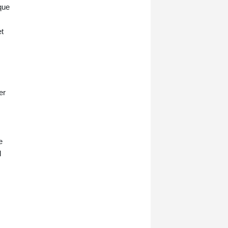
que
et
er
e
l