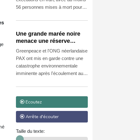
56 personnes mises à mort pour
des motifs de sécurité nationale
depuis les premières pendaisons
es
liées aux manifestations de début
Une grande marée noire
d'année.
menace une réserve
ge
naturelle d'Oman, selon
Greenpeace et l'ONG néerlandaise
des ONG
PAX ont mis en garde contre une
catastrophe environnementale
imminente après l'écoulement au
large d'une réserve naturelle
d'Oman de pétrole transporté par
un navire soupçonné de faire partie
Ecoutez
de la "flotte fantôme" russe.
Arrête d'écouter
rmé
Taille du texte: