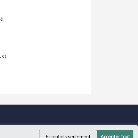
t
né
 et
Essentiels seulement
Accepter tout