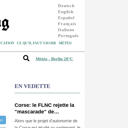
Deutsch
English
Español
Français
Italiano
Português
UCATION
CE QU'IL FAUT SAVOIR
MÉTÉO
Météo - Berlin 28°C
EN VEDETTE
Corse: le FLNC rejette la
"mascarade" de
l'autonomie et menace les
tter
Alors que le projet d'autonomie de
"envahisseurs" venant
la Corse est étudié au parlement, le