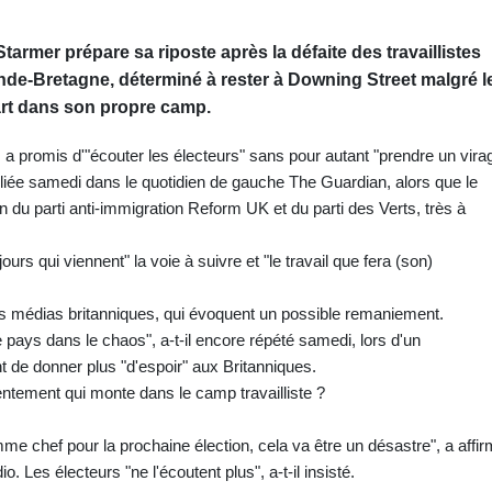
tarmer prépare sa riposte après la défaite des travaillistes
ande-Bretagne, déterminé à rester à Downing Street malgré l
rt dans son propre camp.
 a promis d'"écouter les électeurs" sans pour autant "prendre un vira
bliée samedi dans le quotidien de gauche The Guardian, alors que le
n du parti anti-immigration Reform UK et du parti des Verts, très à
jours qui viennent" la voie à suivre et "le travail que fera (son)
ieurs médias britanniques, qui évoquent un possible remaniement.
le pays dans le chaos", a-t-il encore répété samedi, lors d'un
 de donner plus "d'espoir" aux Britanniques.
entement qui monte dans le camp travailliste ?
e chef pour la prochaine élection, cela va être un désastre", a affi
. Les électeurs "ne l'écoutent plus", a-t-il insisté.