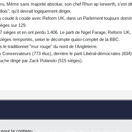
mru. Même sans majorité absolue, son chef Rhun ap Iorwerth, s'est di
is", qu'il devrait logiquement diriger.
 au coude à coude avec Reform UK, dans un Parlement toujours domi
ièges sur 129.
997 sièges et en ont perdu 1.406. Le parti de Nigel Farage, Reform UK,
 sièges remportés, selon le décompte quasi-complet de la BBC.
le traditionnel "mur rouge" du nord de l'Angleterre.
s Conservateurs (773 élus), derrière le parti Libéral-démocrates (834),
auche dirigé par Zack Polanski (515 sièges).
 pour le contenu.