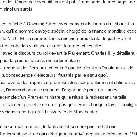
en des ténors de l'exécutif, qui ont publié une série de messages de
nt ainsi un sursis.
est affiché à Downing Street avec deux poids lourds du Labour. Il a
n, qu'il a nommé envoyé spécial chargé de la finance mondiale et de
t le N°10. Et il a nommé l'ancienne vice-présidente du parti Harriet
e contre les violences sur les femmes et les filles.
avec le discours du roi devant le Parlement. Charles III y détaillera 
 pour la prochaine session parlementaire.
a reconnu des "erreurs" et estimé que les résultats "douloureux" des
t la conséquence d'électeurs "frustrés par le statu quo".
ous avons des réponses progressistes aux problèmes et défis qu'ils
la vie, l'immigration ou le manque d'opportunité pour les jeunes.
n exemple d'un Premier ministre qui a réussi à redresser une telle
s ne l'aiment pas et je ne crois pas qu'ils vont changer d'avis", soulign
 sciences politiques à l'université de Manchester.
in désormais connus, le tableau est sombre pour le Labour.
Parlement local, ce qui n'était jamais arrivé depuis sa création en 199