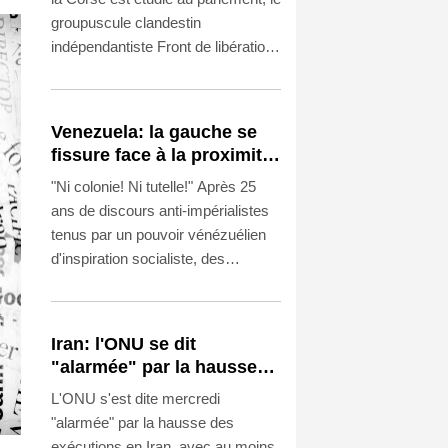
vivre sur l'île
groupuscule clandestin
indépendantiste Front de libération
nationale corse - Union des
Combattants (FLNC-UC) l'a
vivement rejeté ainsi que tous ses
Venezuela: la gauche se
soutiens, menaçant également les
fissure face à la proximité
"envahisseurs" non-corses sur l'île.
avec les Etats-Unis
"Ni colonie! Ni tutelle!" Après 25
ans de discours anti-impérialistes
tenus par un pouvoir vénézuélien
d'inspiration socialiste, des
militants de gauche s'indignent du
changement de cap, Caracas
collaborant désormais étroitement
Iran: l'ONU se dit
avec les Etats-Unis.
"alarmée" par la hausse
des exécutions depuis
L'ONU s'est dite mercredi
mars
"alarmée" par la hausse des
exécutions en Iran, avec au moins