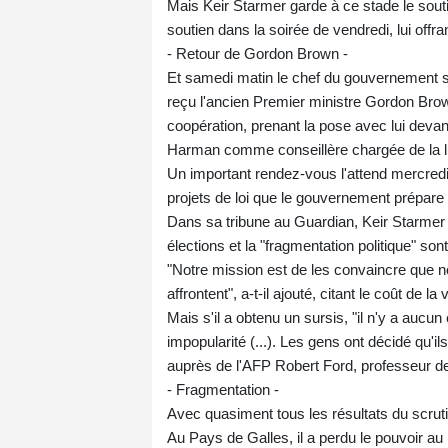
Mais Keir Starmer garde à ce stade le souti
soutien dans la soirée de vendredi, lui offra
- Retour de Gordon Brown -
Et samedi matin le chef du gouvernement s'
reçu l'ancien Premier ministre Gordon Brow
coopération, prenant la pose avec lui devan
Harman comme conseillère chargée de la lutt
Un important rendez-vous l'attend mercredi, 
projets de loi que le gouvernement prépare
Dans sa tribune au Guardian, Keir Starmer 
élections et la "fragmentation politique" son
"Notre mission est de les convaincre que n
affrontent", a-t-il ajouté, citant le coût de 
Mais s'il a obtenu un sursis, "il n'y a aucu
impopularité (...). Les gens ont décidé qu'il
auprès de l'AFP Robert Ford, professeur de
- Fragmentation -
Avec quasiment tous les résultats du scrut
Au Pays de Galles, il a perdu le pouvoir au 