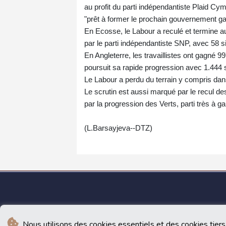
au profit du parti indépendantiste Plaid Cy
"prêt à former le prochain gouvernement gallo
En Ecosse, le Labour a reculé et termine
par le parti indépendantiste SNP, avec 58 s
En Angleterre, les travaillistes ont gagné 
poursuit sa rapide progression avec 1.444
Le Labour a perdu du terrain y compris dans 
Le scrutin est aussi marqué par le recul de
par la progression des Verts, parti très à g
(L.Barsayjeva--DTZ)
Nous utilisons des cookies essentiels et des cookies tiers