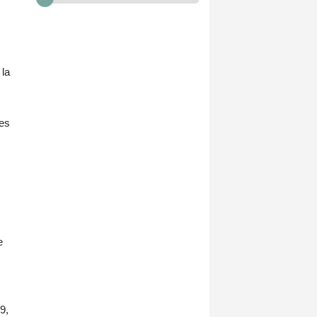
 la
les
e
9,