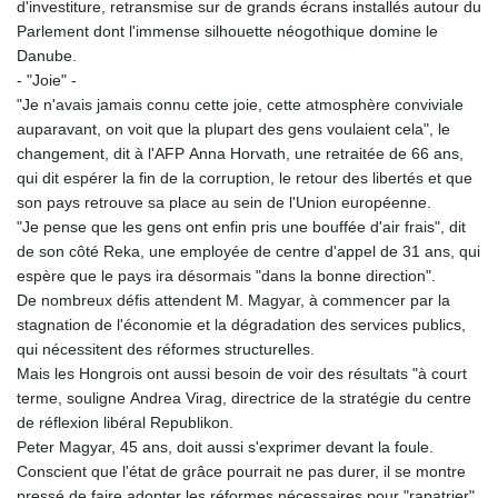
d'investiture, retransmise sur de grands écrans installés autour du
Parlement dont l'immense silhouette néogothique domine le
Danube.
- "Joie" -
"Je n'avais jamais connu cette joie, cette atmosphère conviviale
auparavant, on voit que la plupart des gens voulaient cela", le
changement, dit à l'AFP Anna Horvath, une retraitée de 66 ans,
qui dit espérer la fin de la corruption, le retour des libertés et que
son pays retrouve sa place au sein de l'Union européenne.
"Je pense que les gens ont enfin pris une bouffée d'air frais", dit
de son côté Reka, une employée de centre d'appel de 31 ans, qui
espère que le pays ira désormais "dans la bonne direction".
De nombreux défis attendent M. Magyar, à commencer par la
stagnation de l'économie et la dégradation des services publics,
qui nécessitent des réformes structurelles.
Mais les Hongrois ont aussi besoin de voir des résultats "à court
terme, souligne Andrea Virag, directrice de la stratégie du centre
de réflexion libéral Republikon.
Peter Magyar, 45 ans, doit aussi s'exprimer devant la foule.
Conscient que l'état de grâce pourrait ne pas durer, il se montre
pressé de faire adopter les réformes nécessaires pour "rapatrier"