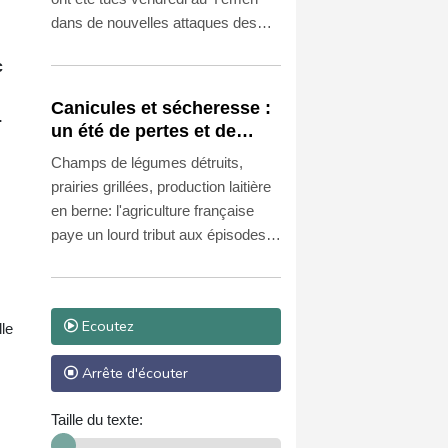
dans de nouvelles attaques des
rebelles houthis dans une province
c
riche en pétrole, au lendemain des
frappes les plus meurtrières depuis
Canicules et sécheresse :
.
la trêve de 2022.
un été de pertes et de
désespoir pour
Champs de légumes détruits,
l'agriculture
prairies grillées, production laitière
en berne: l'agriculture française
paye un lourd tribut aux épisodes
caniculaires qui s'ajoutent à une
sécheresse inédite, entre autres
facteurs. La récolte de maïs, par
Ecoutez
lle
exemple, est attendue au plus bas
depuis 1980.
Arrête d'écouter
Taille du texte: