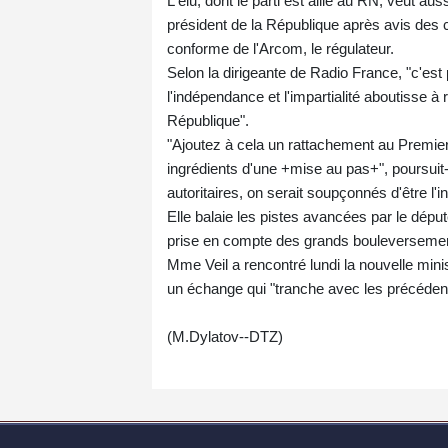
L'élu, dont le parti est allié au RN, veut au
président de la République après avis des 
conforme de l'Arcom, le régulateur.
Selon la dirigeante de Radio France, "c'est
l'indépendance et l'impartialité aboutisse à
République".
"Ajoutez à cela un rattachement au Premier 
ingrédients d'une +mise au pas+", poursui
autoritaires, on serait soupçonnés d'être l'
Elle balaie les pistes avancées par le dépu
prise en compte des grands bouleversemen
Mme Veil a rencontré lundi la nouvelle minis
un échange qui "tranche avec les précéden
(M.Dylatov--DTZ)