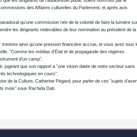
ssi que les dirigeants de l'audiovisuel public soient nommés par le
commissions des Affaires culturelles du Parlement, et après avis
 paradoxal qu'une commission née de la volonté de faire la lumière su
 rendre les dirigeants redevables de leur nomination au président de la
ministre ainsi qu'une pression financière accrue, et vous avez tous 
t-elle. "Comme les médias d'État et de propagande des régimes
instrument d'un camp".
té, jugeant que son rapport a "une vision datée de notre secteur sans
ts technologiques en cours".
tre de la Culture, Catherine Pégard, pour parler de ces "sujets d'aveni
ts mois" sous Rachida Dati.