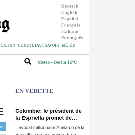
Deutsch
English
Español
Français
Italiano
Português
UCATION
CE QU'IL FAUT SAVOIR
MÉTÉO
Météo - Berlin 12°C
EN VEDETTE
E
Colombie: le président de
la Espriella promet de
combattre "sans répit" le
tter
L'avocat millionnaire Abelardo de la
narcotrafic
Espriella a promis vendredi, en