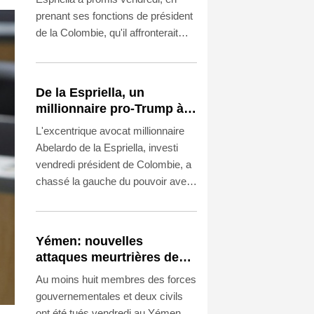
prenant ses fonctions de président
de la Colombie, qu'il affronterait
"sans répit" le narcotrafic, dans un
pays frappé par la violence des
groupes armés.
De la Espriella, un
millionnaire pro-Trump à
la présidence de la
L'excentrique avocat millionnaire
Colombie
Abelardo de la Espriella, investi
vendredi président de Colombie, a
chassé la gauche du pouvoir avec
un discours antisystème et la
promesse de mater les groupes
armés du pays.
Yémen: nouvelles
attaques meurtrières des
rebelles houthis dans une
Au moins huit membres des forces
région pétrolifère
gouvernementales et deux civils
ont été tués vendredi au Yémen