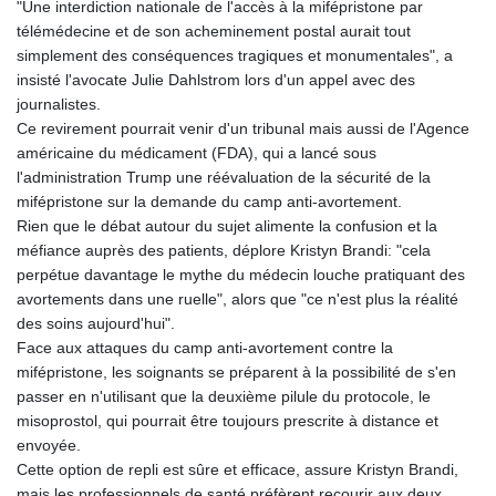
"Une interdiction nationale de l'accès à la mifépristone par
télémédecine et de son acheminement postal aurait tout
simplement des conséquences tragiques et monumentales", a
insisté l'avocate Julie Dahlstrom lors d'un appel avec des
journalistes.
Ce revirement pourrait venir d'un tribunal mais aussi de l'Agence
américaine du médicament (FDA), qui a lancé sous
l'administration Trump une réévaluation de la sécurité de la
mifépristone sur la demande du camp anti-avortement.
Rien que le débat autour du sujet alimente la confusion et la
méfiance auprès des patients, déplore Kristyn Brandi: "cela
perpétue davantage le mythe du médecin louche pratiquant des
avortements dans une ruelle", alors que "ce n'est plus la réalité
des soins aujourd'hui".
Face aux attaques du camp anti-avortement contre la
mifépristone, les soignants se préparent à la possibilité de s'en
passer en n'utilisant que la deuxième pilule du protocole, le
misoprostol, qui pourrait être toujours prescrite à distance et
envoyée.
Cette option de repli est sûre et efficace, assure Kristyn Brandi,
mais les professionnels de santé préfèrent recourir aux deux