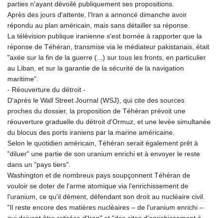
parties n'ayant dévoilé publiquement ses propositions.
Après des jours d'attente, l'Iran a annoncé dimanche avoir
répondu au plan américain, mais sans détailler sa réponse.
La télévision publique iranienne s'est bornée à rapporter que la
réponse de Téhéran, transmise via le médiateur pakistanais, était
"axée sur la fin de la guerre (...) sur tous les fronts, en particulier
au Liban, et sur la garantie de la sécurité de la navigation
maritime".
- Réouverture du détroit -
D'après le Wall Street Journal (WSJ), qui cite des sources
proches du dossier, la proposition de Téhéran prévoit une
réouverture graduelle du détroit d'Ormuz, et une levée simultanée
du blocus des ports iraniens par la marine américaine.
Selon le quotidien américain, Téhéran serait également prêt à
"diluer" une partie de son uranium enrichi et à envoyer le reste
dans un "pays tiers".
Washington et de nombreux pays soupçonnent Téhéran de
vouloir se doter de l'arme atomique via l'enrichissement de
l'uranium, ce qu'il dément, défendant son droit au nucléaire civil.
"Il reste encore des matières nucléaires – de l'uranium enrichi –
qui doivent être retirées d'Iran" et "des sites d'enrichissement à